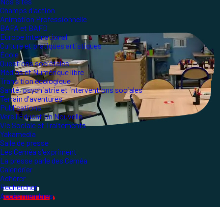
Nos sites
Champs d'action
Animation Professionnelle
BAFA et BAFD
Europe international
Culture et pratiques artistiques
École
Questions sociétales
Médias et Numérique libre
Transition écologique
Santé, psychiatrie et interventions sociales
Terrain d'aventures
Publications
Vers l'Éducation Nouvelle
Vie Sociale et Traitements
Yakamedia
Salle de presse
Les Ceméa s'expriment
La presse parle des Ceméa
Calendrier
Adhérer
Rechercher
Accès membres