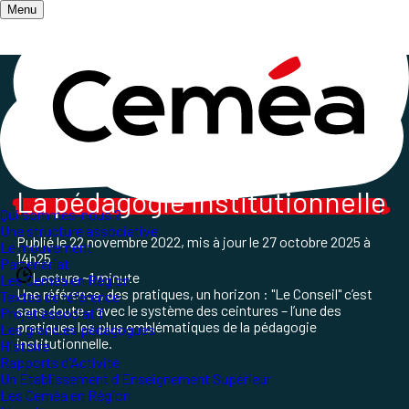
Menu
Accueil
/
Les publications
/
Vers l'Éducation Nouvelle
/
Dossier VEN n° 578
Dossier VEN n° 578
La pédagogie institutionnelle
Qui sommes-nous ?
Une structure associative
Publié le
22 novembre 2022
, mis à jour le
27 octobre 2025 à
Le mouvement
14h25
Partenariat
Lecture ~1 minute
Les Ceméa en Région
Une référence, des pratiques, un horizon : "Le Conseil" c’est
Textes de référence
sans doute – avec le système des ceintures – l’une des
Projet associatif
pratiques les plus emblématiques de la pédagogie
Les grand.es pédagogues
institutionnelle.
Histoire
Rapports d'Activité
Un Etablissement d'Enseignement Supérieur
Les Ceméa en Région