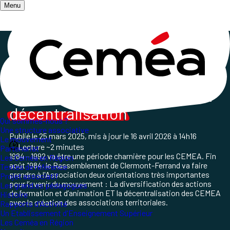
Menu
Accueil
/
71-92 : des évolutions en lien avec la société
/
84-92 : Une période charnière
1984-1992 :
diversification
et
décentralisation
Qui sommes-nous ?
Une structure associative
Publié le
25 mars 2025
, mis à jour le
16 avril 2026 à 14h16
Le mouvement
Lecture ~2 minutes
Partenariat
1984 - 1992 va être une période charnière pour les CEMEA. Fin
Les Ceméa en Région
août 1984, le Rassemblement de Clermont-Ferrand va faire
Textes de référence
prendre à l'Association deux orientations très importantes
Projet associatif
pour l’avenir du mouvement : La diversification des actions
Les grand.es pédagogues
de formation et d’animation ET la décentralisation des CEMEA
Histoire
avec la création des associations territoriales.
Rapports d'Activité
Un Etablissement d'Enseignement Supérieur
Les Ceméa en Région