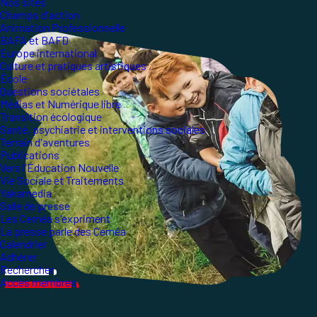
Nos sites
Champs d'action
Animation Professionnelle
BAFA et BAFD
Europe international
Culture et pratiques artistiques
École
Questions sociétales
Médias et Numérique libre
Transition écologique
Santé, psychiatrie et interventions sociales
Terrain d'aventures
Publications
Vers l'Éducation Nouvelle
Vie Sociale et Traitements
Yakamedia
Salle de presse
Les Ceméa s'expriment
La presse parle des Ceméa
Calendrier
Adhérer
Rechercher
Accès membres