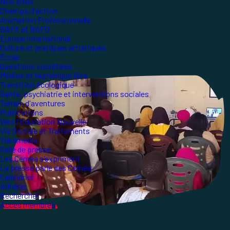
Nos sites
Champs d'action
Animation Professionnelle
BAFA et BAFD
Europe international
Culture et pratiques artistiques
École
Questions sociétales
Médias et Numérique libre
Transition écologique
Santé, psychiatrie et interventions sociales
Terrain d'aventures
Publications
Vers l'Éducation Nouvelle
Vie Sociale et Traitements
Yakamedia
Salle de presse
Les Ceméa s'expriment
La presse parle des Ceméa
Calendrier
Adhérer
Rechercher
Accès membres