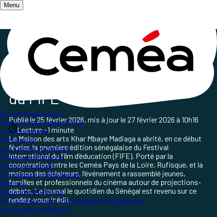
Menu
Accueil
/
Première édition Sénégalaise du FIFE
Première édition Sénégalaise
du FIFE
Qui sommes-nous ?
Publié le
25 février 2026
, mis à jour le
27 février 2026 à 10h16
Une structure associative
Lecture ~1 minute
Le mouvement
La
Maison des arts Khar Mbaye Madiaga
a abrité, en ce début
Partenariat
février, la première édition sénégalaise du Festival
Les Ceméa en Région
international du film d’éducation (FIFE). Porté par la
Textes de référence
coopération entre les Ceméa Pays de la Loire, Rufisque, et la
Projet associatif
maison des éclaireurs, l’événement a rassemblé jeunes,
Les grand.es pédagogues
familles et professionnels du cinéma autour de projections-
Histoire
débats. Le journal le quotidien du Sénégal est revenu sur ce
Rapports d'Activité
rendez-vous inédit.
Un Etablissement d'Enseignement Supérieur
Les Ceméa en Région