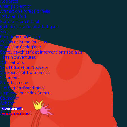
Nos sites
Champs d'action
Animation Professionnelle
BAFA et BAFD
Europe international
Culture et pratiques artistiques
École
Questions sociétales
Médias et Numérique libre
Transition écologique
Santé, psychiatrie et interventions sociales
Terrain d'aventures
Publications
Vers l'Éducation Nouvelle
Vie Sociale et Traitements
Yakamedia
Salle de presse
Les Ceméa s'expriment
La presse parle des Ceméa
Calendrier
Adhérer
Rechercher
Accès membres