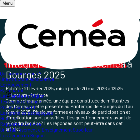
Menu
Accueil
/
Les champs d'action
/
Culture et pratiques artistiques
/
Les Ceméa au Printemps de Bourges
Intégrer l'équipe des Ceméa
à
Bourges 2025
Qui sommes-nous ?
Une structure associative
Le mouvement
Publié le
10 février 2025
, mis à jour le
20 mai 2026 à 12h25
Partenariat
Lecture ~1 minute
Les Ceméa en Région
Comme chaque année, une équipe constituée de militant⋅es
Textes de référence
des Ceméa va être présente au Printemps de Bourges du 11 au
Projet associatif
19 avril 2025.
Plusieurs
formes
et
niveaux
de
participation
et
Les grand.es pédagogues
d’implication
sont
possibles. Des questionnements avant de
Histoire
rejoindre l'équipe? Les réponses sont peut-être dans cet
Rapports d'Activité
article!
Un Etablissement d'Enseignement Supérieur
Les Ceméa en Région