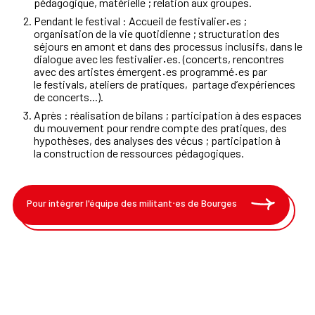
pédagogique,
matérielle
;
relation
aux
groupes
.
Pendant
le
festival
:
Accueil
de
festivalier
·
es
;
organisation
de
la
vie
quotidienne
;
structuration
des
séjours
en
amont
et
dans
des
processus
inclusifs,
dans
le
dialogue
avec
les
festivalier
·
es
.
(concerts,
rencontres
avec
des
artistes
émergent
·
es
programmé
·
es
par
le
festivals,
ateliers
de
pratiques,
partage
d
’
expériences
de
concerts
...
)
.
Après
:
réalisation
de
bilans
;
participation
à
des
espaces
du
mouvement
pour
rendre
compte
des
pratiques,
des
hypothèses,
des
analyses
des
vécus
;
participation
à
la
construction
de
ressources
pédagogiques
.
Pour intégrer l'équipe des militant⋅es de Bourges