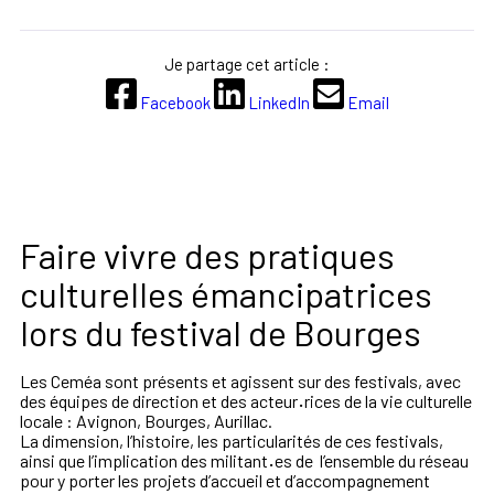
Je partage cet article :
Facebook
LinkedIn
Email
Faire vivre des pratiques
culturelles émancipatrices
lors du festival de Bourges
Les
Ceméa
sont
présents
et
agissent
sur
des
festivals,
avec
des
équipes
de
direction
et
des
acteur
·
rices
de
la
vie
culturelle
locale
:
Avignon,
Bourges,
Aurillac
.
La
dimension,
l’histoire,
les
particularités
de
ces
festivals,
ainsi
que
l’implication
des
militant
·
es
de
l’ensemble
du
réseau
pour
y
porter
les
projets
d’accueil
et
d’accompagnement