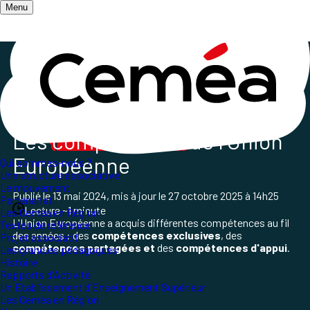
Menu
Accueil
/
Les champs d'action
/
L'Action Internationale des Ceméa France
/
Elections européennes 2024
Les
compétences
de l'Union
Européenne
Qui sommes-nous ?
Une structure associative
Le mouvement
Publié le
13 mai 2024
, mis à jour le
27 octobre 2025 à 14h25
Partenariat
Lecture ~1 minute
Les Ceméa en Région
L'Union Européenne a acquis différentes compétences au fil
Textes de référence
des années : des
compétences exclusives
, des
Projet associatif
compétences partagées et
des
compétences d'appui
.
Les grand.es pédagogues
Histoire
Rapports d'Activité
Un Etablissement d'Enseignement Supérieur
Les Ceméa en Région