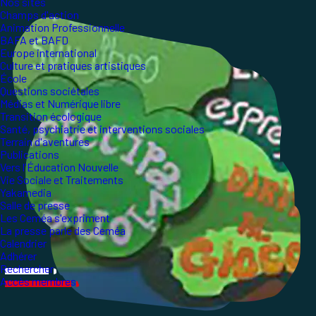
Nos sites
Champs d'action
Animation Professionnelle
BAFA et BAFD
Europe international
Culture et pratiques artistiques
École
Questions sociétales
Médias et Numérique libre
Transition écologique
Santé, psychiatrie et interventions sociales
Terrain d'aventures
Publications
Vers l'Éducation Nouvelle
Vie Sociale et Traitements
Yakamedia
Salle de presse
Les Ceméa s'expriment
La presse parle des Ceméa
Calendrier
Adhérer
Rechercher
Accès membres