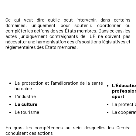
Ce qui veut dire qu’elle peut intervenir, dans certains
domaines, uniquement pour soutenir, coordonner ou
compléter les actions de ses États membres. Dans ce cas, les
actes juridiquement contraignants de l'UE ne doivent pas
nécessiter une harmonisation des dispositions législatives et
réglementaires des États membres.
La protection et l’amélioration de la santé
L’Éduc
humaine
professio
L’industrie
sport
La culture
La protectio
Le tourisme
La coopérat
En gras, les compétences au sein desquelles les Ceméa
conduisent des actions