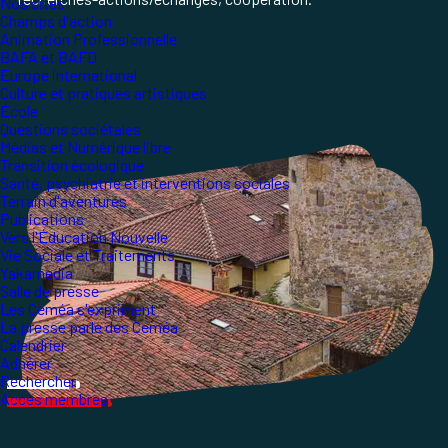
Nos sites
Champs d'action
Animation Professionnelle
BAFA et BAFD
Europe international
Culture et pratiques artistiques
École
Questions sociétales
Médias et Numérique libre
Transition écologique
Santé, psychiatrie et interventions sociales
Terrain d'aventures
Publications
Vers l'Éducation Nouvelle
Vie Sociale et Traitements
Yakamedia
Salle de presse
Les Ceméa s'expriment
La presse parle des Ceméa
Calendrier
Adhérer
Rechercher
Accès membres