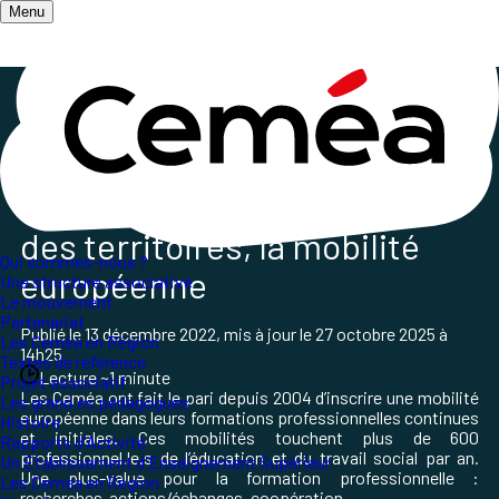
Menu
Accueil
/
Les champs d'action
/
L'Action Internationale des Ceméa France
/
International
International, au plus près
des territoires, la mobilité
Qui sommes-nous ?
européenne
Une structure associative
Le mouvement
Partenariat
Publié le
13 décembre 2022
, mis à jour le
27 octobre 2025 à
Les Ceméa en Région
14h25
Textes de référence
Lecture ~1 minute
Projet associatif
Les Ceméa ont fait le pari depuis 2004 d’inscrire une mobilité
Les grand.es pédagogues
européenne dans leurs formations professionnelles continues
Histoire
et initiales. Ces mobilités touchent plus de 600
Rapports d'Activité
professionnel.le.s de l’éducation et du travail social par an.
Un Etablissement d'Enseignement Supérieur
Une plus-value pour la formation professionnelle :
Les Ceméa en Région
recherches-actions/échanges, coopération.