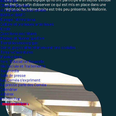
Nos sites
en Belgique afin d’observer ce qui est mis en place dans une
Champs d'action
région où l’extrême droite est très peu présente, la Wallonie.
Animation Professionnelle
BAFA et BAFD
Europe international
Culture et pratiques artistiques
École
Questions sociétales
Médias et Numérique libre
Transition écologique
Santé, psychiatrie et interventions sociales
Terrain d'aventures
Publications
Vers l'Éducation Nouvelle
Vie Sociale et Traitements
Yakamedia
Salle de presse
Les Ceméa s'expriment
La presse parle des Ceméa
Calendrier
Adhérer
Rechercher
Accès membres