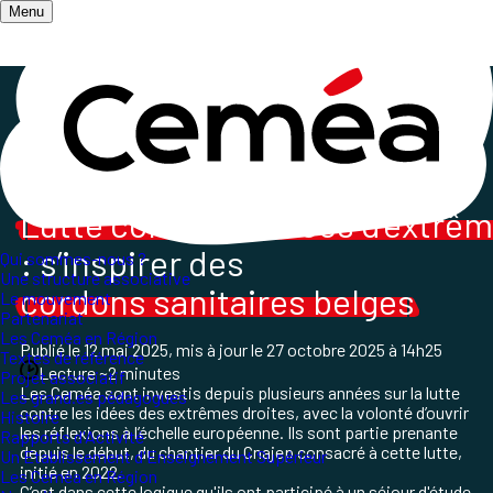
Menu
Accueil
/
Les champs d'action
/
L'Action Internationale des Ceméa France
/
Retour sur un séjour d'étude en Belgique
Lutte contre les idées d'extrêm
: s’inspirer des
Qui sommes-nous ?
Une structure associative
cordons sanitaires belges
Le mouvement
Partenariat
Les Ceméa en Région
Publié le
12 mai 2025
, mis à jour le
27 octobre 2025 à 14h25
Textes de référence
Lecture ~2 minutes
Projet associatif
Les Ceméa sont investis depuis plusieurs années sur la lutte
Les grand.es pédagogues
contre les idées des extrêmes droites, avec la volonté d’ouvrir
Histoire
les réflexions à l’échelle européenne. Ils sont partie prenante
Rapports d'Activité
depuis le début, du chantier du Cnajep consacré à cette lutte,
Un Etablissement d'Enseignement Supérieur
initié en 2022.
Les Ceméa en Région
C’est dans cette logique qu'ils ont participé à un séjour d'étude