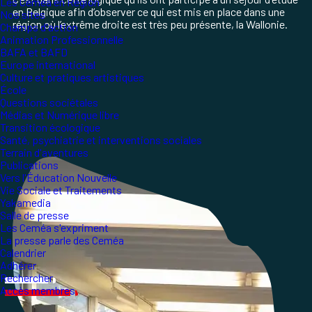
Les Ceméa en Région
en Belgique afin d’observer ce qui est mis en place dans une
Nos sites
région où l’extrême droite est très peu présente, la Wallonie.
Champs d'action
Animation Professionnelle
BAFA et BAFD
Europe international
Culture et pratiques artistiques
École
Questions sociétales
Médias et Numérique libre
Transition écologique
Santé, psychiatrie et interventions sociales
Terrain d'aventures
Publications
Vers l'Éducation Nouvelle
Vie Sociale et Traitements
Yakamedia
Salle de presse
Les Ceméa s'expriment
La presse parle des Ceméa
Calendrier
Adhérer
Rechercher
Accès membres