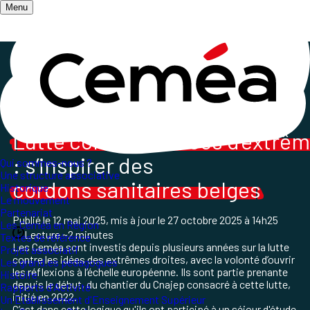
Menu
Accueil
/
Les champs d'action
/
L'Action Internationale des Ceméa France
/
Retour sur un séjour d'étude en Belgique
Lutte contre les idées d'extrêm
: s’inspirer des
Qui sommes-nous ?
Une structure associative
cordons sanitaires belges
Historique
Le mouvement
Partenariat
Publié le
12 mai 2025
, mis à jour le
27 octobre 2025 à 14h25
Les Ceméa en Région
Lecture ~2 minutes
Textes de référence
Les Ceméa sont investis depuis plusieurs années sur la lutte
Projet associatif
contre les idées des extrêmes droites, avec la volonté d’ouvrir
Les grand.es pédagogues
les réflexions à l’échelle européenne. Ils sont partie prenante
Histoire
depuis le début, du chantier du Cnajep consacré à cette lutte,
Rapports d'Activité
initié en 2022.
Un Etablissement d'Enseignement Supérieur
C’est dans cette logique qu'ils ont participé à un séjour d'étude