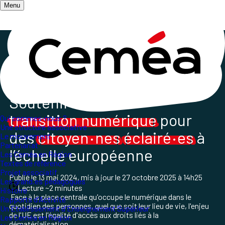
Menu
Accueil
/
Les champs d'action
/
L'Action Internationale des Ceméa France
/
Europe et numérique
Soutenir une
transition numérique
pour
Qui sommes-nous ?
Une structure associative
·
·
des
citoyen
nes
éclairé
es
à
Le mouvement
Partenariat
l’échelle européenne
Les Ceméa en Région
Textes de référence
Projet associatif
Publié le
13 mai 2024
, mis à jour le
27 octobre 2025 à 14h25
Les grand.es pédagogues
Lecture ~2 minutes
Histoire
Face à la place centrale qu'occupe le numérique dans le
Rapports d'Activité
quotidien des personnes, quel que soit leur lieu de vie, l'enjeu
Un Etablissement d'Enseignement Supérieur
de l'UE est l'égalité d'accès aux droits liés à la
Les Ceméa en Région
dématérialisation.