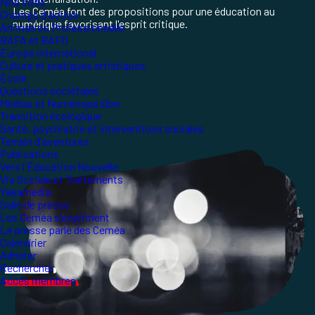
Nos sites
Les Ceméa font des propositions pour une éducation au
Champs d'action
numérique favorisant l'esprit critique.
Animation Professionnelle
BAFA et BAFD
Europe international
Culture et pratiques artistiques
École
Questions sociétales
Médias et Numérique libre
Transition écologique
Santé, psychiatrie et interventions sociales
Terrain d'aventures
Publications
Vers l'Éducation Nouvelle
Vie Sociale et Traitements
Yakamedia
Salle de presse
Les Ceméa s'expriment
La presse parle des Ceméa
Calendrier
Adhérer
Rechercher
Accès membres