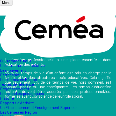
Menu
Accueil
/
Les champs d'action
/
Animation Professionnelle
L'animation professionnelle
L'animation professionnelle a une place essentielle dans
Qui sommes-nous ?
l’éducation des enfants.
Une structure associative
Le mouvement
85 % du temps de vie d'un enfant est pris en charge par la
Partenariat
famille et/ou des structures socio-éducatives. Cela signifie
Les Ceméa en Région
que seulement 15% de ce temps de vie, hors sommeil, est
Textes de référence
"assuré" par un ou une enseignante. Les temps d'éducation
Projet associatif
restants doivent être assurés par des professionnel
·
les,
Les grand.es pédagogues
formé
·
es ayant conscience de leur rôle social.
Histoire
Rapports d'Activité
Un Etablissement d'Enseignement Supérieur
Les Ceméa en Région