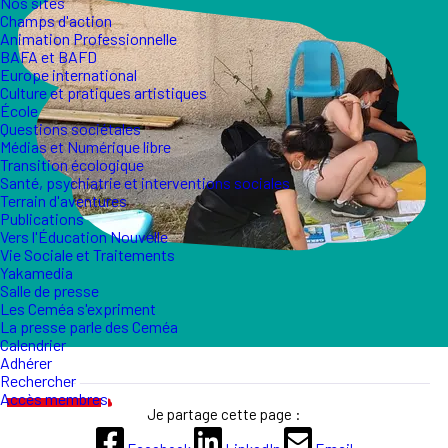
Nos sites
Champs d'action
Animation Professionnelle
BAFA et BAFD
Europe international
Culture et pratiques artistiques
École
Questions sociétales
Médias et Numérique libre
Transition écologique
Santé, psychiatrie et interventions sociales
Terrain d'aventures
Publications
Vers l'Éducation Nouvelle
Vie Sociale et Traitements
Yakamedia
Salle de presse
Les Ceméa s'expriment
La presse parle des Ceméa
Calendrier
Adhérer
Rechercher
Accès membres
Je partage cette page :