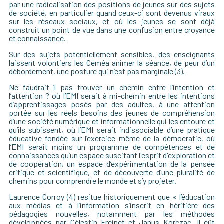
par une radicalisation des positions de jeunes sur des sujets
de société, en particulier quand ceux-ci sont devenus viraux
sur les réseaux sociaux, et où les jeunes se sont déjà
construit un point de vue dans une confusion entre croyance
et connaissance.
Sur des sujets potentiellement sensibles, des enseignants
laissent volontiers les Ceméa animer la séance, de peur d’un
débordement, une posture qui n’est pas marginale (3).
Ne faudrait-il pas trouver un chemin entre
l’intention et
l’attention ? où l’EMI serait à mi-chemin entre les intentions
d’apprentissages posés par des adultes, à une attention
portée sur les réels besoins des jeunes de compréhension
d’une société numérique et informationnelle qui les entoure et
qu’ils subissent, où l’EMI serait indissociable d’une pratique
éducative fondée sur l’exercice même de la démocratie, où
l’EMI serait moins un programme de compétences et de
connaissances qu’un espace suscitant l'esprit d'exploration et
de coopération, un espace d’expérimentation de la pensée
critique et scientifique, et de découverte d’une pluralité de
chemins pour comprendre le monde et s’y projeter.
Laurence Corroy (4) resitue historiquement que « l’
éducation
aux médias et à l’information s’
inscrit
en héritière des
pédagogies nouvelles, notamment par les méthodes
développées par Célestin Freinet et Janus Korczac. Il eût