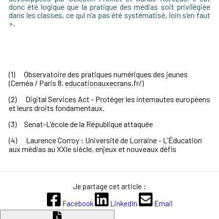
donc été logique que la pratique des médias soit privilégiée
dans les classes, ce qui n’a pas été systé
matis
é, loin s’en faut
».
(1)
Observatoire des pratiques numériques des jeunes
(Ceméa / Paris 8.
educationauxecrans.f
r/)
(2)
Digital Services Act - Protéger les internautes européens
et leurs droits fondamentaux.
(3)
Senat-L'école de la République attaquée
(4) Laurence Corroy : Université de Lorraine - L’Éducation
aux médias au XXIe siècle, enjeux et nouveaux défis
Je partage cet article :
Facebook
LinkedIn
Email