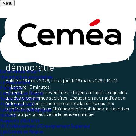
Menu
Accueil
/
Les champs d'action
/
Médias et Numérique libre
/
Éducation à l’information et la démocratie
Éducation à l’information et la
démocratie
Qui sommes-nous ?
Une structure associative
Publié le
18 mars 2026
, mis à jour le
18 mars 2026 à 14h41
Le mouvement
Lecture ~3 minutes
Partenariat
Former les jeunes à devenir des citoyens critiques exige plus
Les Ceméa en Région
que des programmes scolaires. L’éducation aux médias et à
Textes de référence
l’information doit prendre en compte la réalité des flux
Projet associatif
numériques, les enjeux éthiques et géopolitiques, et favoriser
Les grand.es pédagogues
une pratique collective de la pensée critique.
Histoire
Rapports d'Activité
Un Etablissement d'Enseignement Supérieur
Les Ceméa en Région