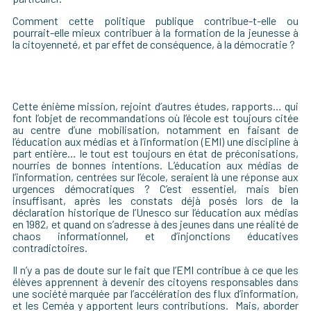
Comment cette politique publique contribue-t-elle ou
pourrait-elle mieux contribuer
à la formation de la jeunesse à
la citoyenneté, et par effet
de conséquence,
à la démocratie ?
Cette énième mission, rejoint d’autres études, rapports… qui
font l’objet de
recommandations
où l’école est toujours citée
au centre d’une mobilisation, notamment en faisant de
l’éducation aux médias et à l’information (
EMI
) une discipline à
part entière… le tout est toujours en état de pr
éconisations
,
nourries de bonnes intentions. L’éducation aux médias de
l’information, centrées sur l’école, seraient là une réponse aux
urgences démocratiques ?
C
’est essentiel, mais bien
insuffisant, après les constats déjà posés lors de la
déclaration historique de l’Unesco sur l’éducation aux médias
en 1982, et
quand on s’adresse à des jeunes dans une réalité de
chaos informationnel, et d’injonctions éducatives
contradictoires.
Il n’y a pas de doute sur le fait que l’EMI contribue à ce que les
élèves apprennent à devenir des citoyens responsables dans
une société marquée par l’accélération des flux d’information,
et les Ceméa y apportent leurs contributions.
Mais, aborder