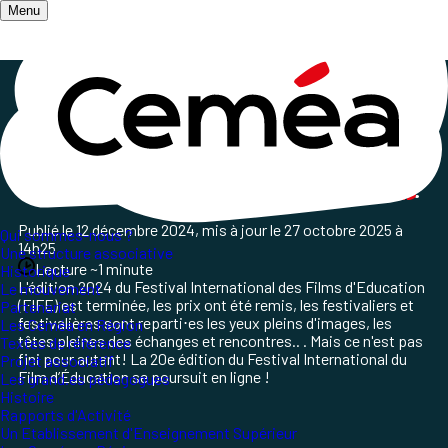
Menu
Accueil
/
Les champs d'action
/
Médias et Numérique libre
/
L'après FIFE avec films en ligne
FIFE 2024, les
prolongations
!
Publié le
12 décembre 2024
, mis à jour le
27 octobre 2025 à
Qui sommes-nous ?
14h25
Une structure associative
Lecture ~1 minute
Historique
L'édition 2024 du Festival International des Films d'Education
Le mouvement
(FIFE) est terminée, les prix ont été remis, les festivaliers et
Partenariat
festivalières sont reparti⋅es les yeux pleins d'images, les
Les Ceméa en Région
têtes pleines des échanges et rencontres.. . Mais ce n'est pas
Textes de référence
fini pour autant! La 20e édition du Festival International du
Projet associatif
Film d’Éducation se poursuit en ligne !
Les grand.es pédagogues
Histoire
Rapports d'Activité
Un Etablissement d'Enseignement Supérieur