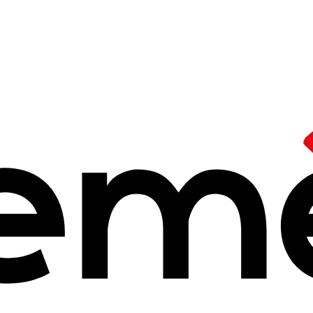
rique libre
/
Médiation numérique et Education Populaire
numérique et Ed
25 à 14h25
t des technologies numériques à l'Université Rennes 2. Il est memb