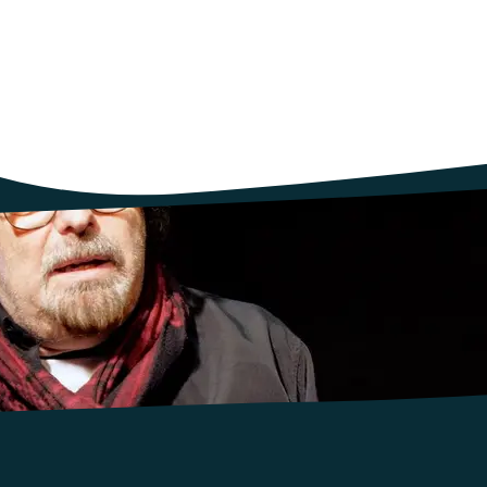
. Dans une courte vidéo il parle des usages du numériques des jeune