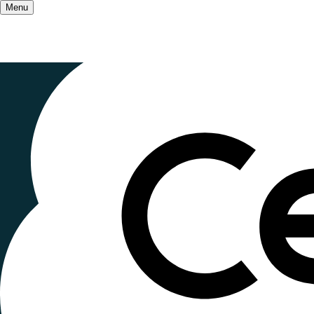
Menu
Accueil
/
Les champs d'action
/
Médias et Numé
Médiation 
Populaire
Publié le
4 avril 2023
, mis à jour le
27 octobre 20
Lecture ~1 minute
Pascal Plantard est Anthropologue des usages e