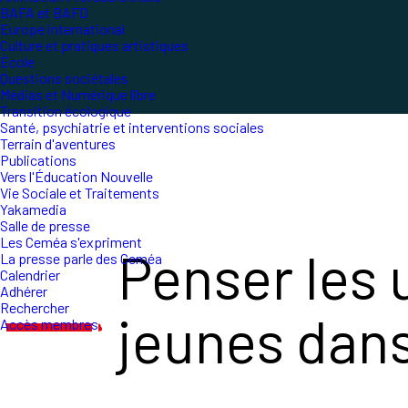
BAFA et BAFD
Europe international
Culture et pratiques artistiques
École
Questions sociétales
Médias et Numérique libre
Transition écologique
Santé, psychiatrie et interventions sociales
Terrain d'aventures
Publications
Vers l'Éducation Nouvelle
Vie Sociale et Traitements
Yakamedia
Salle de presse
Les Ceméa s'expriment
Penser les
La presse parle des Ceméa
Calendrier
Adhérer
Rechercher
jeunes dans
Accès membres