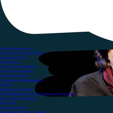
l'Éducation, les Apprentissages et la Didactique
Qui sommes-nous ?
Une structure associative
Le mouvement
Partenariat
Les Ceméa en Région
Textes de référence
Projet associatif
Les grand.es pédagogues
Histoire
Rapports d'Activité
Un Etablissement d'Enseignement Supérieur
Les Ceméa en Région
Nos sites
Champs d'action
Animation Professionnelle