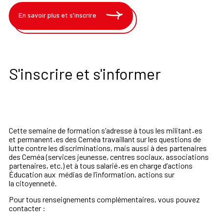
En savoir plus et s'inscrire
S'inscrire et s'informer
Cette
semaine
de
formation
s
’
adresse
à
tous
les
militant
·
es
et
permanent
·
es
des
Ceméa
travaillant
sur
les
questions
de
lutte
contre
les
discriminations,
mais
aussi
à
des
partenaires
des
Ceméa
(ser
vices
jeunesse,
centres
sociaux,
associations
partenaires,
etc.
) et à tous s
alarié
·
es
en charge
d’actions
Éducation aux médias de
l’information, actions sur
la
citoyenneté.
Pour tous renseignements complémentaires, vous pouvez
contacter :