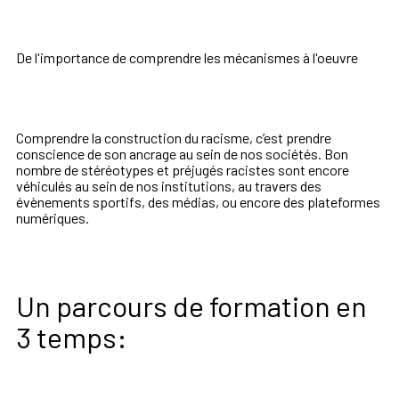
De l'importance de comprendre les mécanismes à l'oeuvre
Comprendre
la
construction
du
racisme,
c’est
prendre
conscience
de
son
ancrage
au
sein
de
nos
sociétés.
Bon
nombre
de
stéréotypes
et
préjugés
racistes
sont
encore
véhiculés
au
sein
de
nos
institutions,
au
travers
des
évènements
sportifs,
des
médias,
ou
encore
des
plateformes
numériques.
Un parcours de formation en
3 temps: