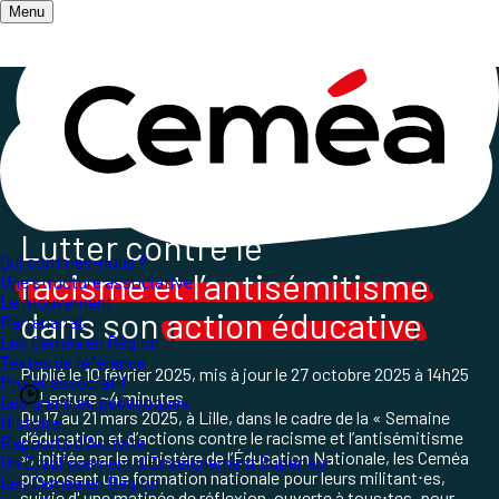
Menu
Accueil
/
Les champs d'action
/
Questions sociétales
/
Formation lutte contre le racisme et l'antisémitisme
2025
Lutter contre le
Qui sommes-nous ?
racisme et l’antisémitisme
Une structure associative
Le mouvement
dans son
action éducative
Partenariat
Les Ceméa en Région
Textes de référence
Publié le
10 février 2025
, mis à jour le
27 octobre 2025 à 14h25
Projet associatif
Lecture ~4 minutes
Les grand.es pédagogues
Du 17 au 21 mars 2025, à Lille, dans le cadre de la « Semaine
Histoire
d’éducation et d’actions contre le racisme et l’antisémitisme
Rapports d'Activité
», initiée par le ministère de l’Éducation Nationale, les Ceméa
Un Etablissement d'Enseignement Supérieur
proposent une formation nationale pour leurs militant⋅es,
Les Ceméa en Région
suivie d' une matinée de réflexion, ouverte à tous⋅tes, pour