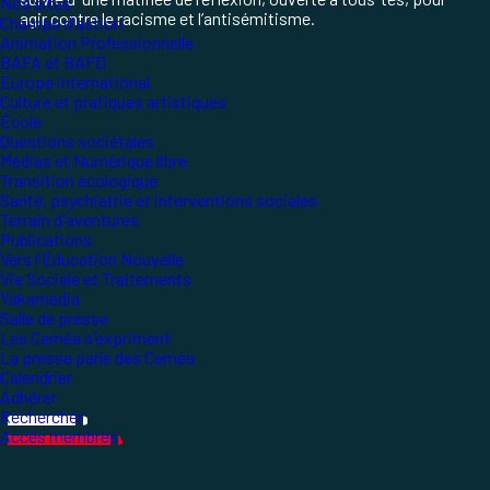
Nos sites
agir contre le racisme et l’antisémitisme.
Champs d'action
Animation Professionnelle
BAFA et BAFD
Europe international
Culture et pratiques artistiques
École
Questions sociétales
Médias et Numérique libre
Transition écologique
Santé, psychiatrie et interventions sociales
Terrain d'aventures
Publications
Vers l'Éducation Nouvelle
Vie Sociale et Traitements
Yakamedia
Salle de presse
Les Ceméa s'expriment
La presse parle des Ceméa
Calendrier
Adhérer
Rechercher
Accès membres