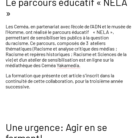
Le parcours éducatif « NELA
»
Les
Ceméa
,
en
partenariat
avec
l’école
de
l’ADN
et
le
musée
de
l’Homme,
ont
réalisé
le
parcours
éducatif
«
NELA
»,
permettant
de
sensibiliser
les
publics
à
la
question
du
racisme
.
Ce
parcours
,
composés
de
3
ateliers
thématiques
(Racisme
et
analyse
critique
des
médias
;
Racisme
et
repères
historiques
;
Racisme
et
Sciences
de
la
vie)
et
d’un
atelier
de
sensibilisation
est
en
lign
e
sur
la
médiathèque
des Ceméa
Yakamedia.
La formation que présente cet article s'inscrit dans la
continuité de cette collaboration, pour la troisième année
successive.
Une urgence: Agir en se
formant!