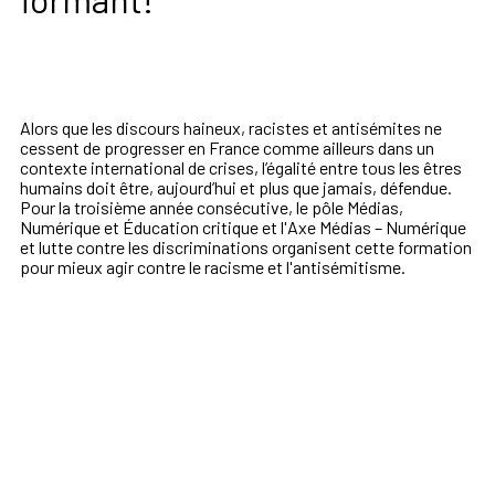
Alors que les discours haineux, racistes et antisémites ne
cessent de progresser en France comme ailleurs dans un
contexte international de crises, l’égalité entre tous les êtres
humains doit être, aujourd’hui et plus que jamais, défendue.
Pour la troisième année consécutive, le p
ôle
Médias
,
Nu
mérique
et
Éducation
critique
et l'
Axe
Médias
–
Numérique
et
lutte
contre
les
discriminations organisent cette formation
pour mieux agir contre le racisme et l'antisémitisme.