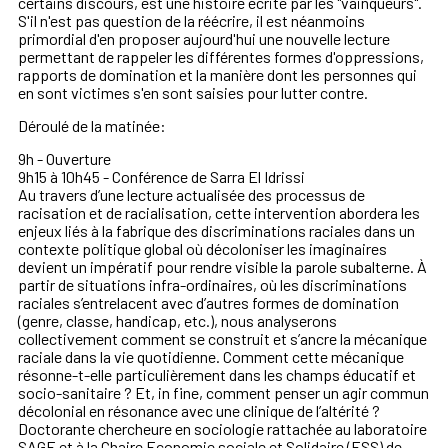
certains discours, est une histoire écrite par les "vainqueurs".
S'il n'est pas question de la réécrire, il est néanmoins
primordial d'en proposer aujourd'hui une nouvelle lecture
permettant de rappeler les différentes formes d'oppressions,
rapports de domination et la manière dont les personnes qui
en sont victimes s'en sont saisies pour lutter contre.
Déroulé de la matinée:
9h - Ouverture
9h15 à 10h45 - Conférence de Sarra El Idrissi
Au travers d’une lecture actualisée des processus de
racisation et de racialisation, cette intervention abordera les
enjeux liés à la fabrique des discriminations raciales dans un
contexte politique global où décoloniser les imaginaires
devient un impératif pour rendre visible la parole subalterne. À
partir de situations infra-ordinaires, où les discriminations
raciales s’entrelacent avec d’autres formes de domination
(genre, classe, handicap, etc.), nous analyserons
collectivement comment se construit et s’ancre la mécanique
raciale dans la vie quotidienne. Comment cette mécanique
résonne-t-elle particulièrement dans les champs éducatif et
socio-sanitaire ? Et, in fine, comment penser un agir commun
décolonial en résonance avec une clinique de l’altérité ?
Doctorante chercheure en sociologie rattachée au laboratoire
SAGE et à la Chaire Economie sociale et Solidaire (ESS) de