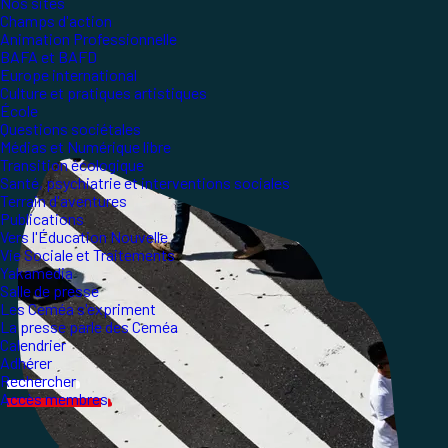
Nos sites
Champs d'action
Animation Professionnelle
BAFA et BAFD
Europe international
Culture et pratiques artistiques
École
Questions sociétales
Médias et Numérique libre
Transition écologique
Santé, psychiatrie et interventions sociales
Terrain d'aventures
Publications
Vers l'Éducation Nouvelle
Vie Sociale et Traitements
Yakamedia
Salle de presse
Les Ceméa s'expriment
La presse parle des Ceméa
Calendrier
Adhérer
Rechercher
Accès membres