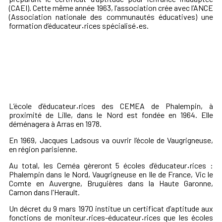
(CAEI). Cette même année 1963, l’association crée avec l’ANCE
(Association nationale des communautés éducatives) une
formation d’éducateur
·
rices spécialisé
·
es.
L’école d’éducateur
·
rices des CEMEA de Phalempin, à
proximité de Lille, dans le Nord est fondée en 1964. Elle
déménagera à Arras en 1978.
En 1969, Jacques Ladsous va ouvrir l’école de Vaugrigneuse,
en région parisienne.
Au total, les Ceméa gèreront 5 écoles d’éducateur
·
rices :
Phalempin dans le Nord, Vaugrigneuse en Ile de France, Vic le
Comte en Auvergne, Bruguières dans la Haute Garonne,
Carnon dans l'Herault.
Un décret du 9 mars 1970 institue un certificat d’aptitude aux
fonctions de moniteur
·
rices-éducateur
·
rices que les écoles