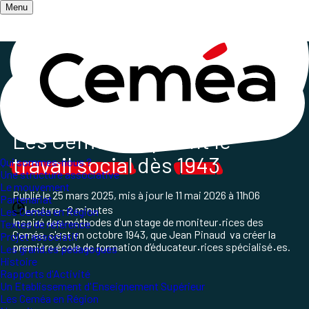
Menu
Accueil
/
Les champs d'action
/
Santé, Psychiatrie et Interventions sociales
/
Histoire des Ceméa : Travail social
Les Ceméa inspirent le
travail social
dès
1943
Qui sommes-nous ?
Une structure associative
Le mouvement
Publié le
25 mars 2025
, mis à jour le
11 mai 2026 à 11h06
Partenariat
Lecture ~2 minutes
Les Ceméa en Région
Inspiré des méthodes d'un stage de moniteur
·
rices des
Textes de référence
Ceméa, c'est en octobre 1943, que Jean Pinaud va créer la
Projet associatif
première école de formation d’éducateur
·
rices spécialisé
·
es.
Les grand.es pédagogues
Histoire
Rapports d'Activité
Un Etablissement d'Enseignement Supérieur
Les Ceméa en Région