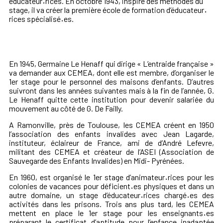
éducateur
·
rices. En octobre 1943, inspiré des méthodes du
stage, il va créer la première école de formation d’éducateur
·
rices spécialisé
·
es.
En 1945, Germaine Le Henaff qui dirige « L’entraide française »
va demander aux CEMEA, dont elle est membre, d’organiser le
1er stage pour le personnel des maisons d’enfants. D’autres
suivront dans les années suivantes mais à la fin de l’année, G.
Le Henaff quitte cette institution pour devenir salariée du
mouvement au côté de G. De Failly.
A Ramonville, près de Toulouse, les CEMEA créent en 1950
l’association des enfants invalides avec Jean Lagarde,
instituteur, éclaireur de France, ami de d’André Lefevre,
militant des CEMEA et
créateur de l’ASEI (Association de
Sauvegarde des Enfants Invalides) en Midi- Pyrénées.
En 1960, est organisé le 1er stage d’animateur
·
rices pour les
colonies de vacances pour déficient
·
es physiques et dans un
autre domaine, un stage d’éducateur
·
rices chargé
·
es des
activités dans les prisons. Trois ans plus tard, les CEMEA
mettent en place le 1er stage pour les enseignants
·
es
préparant le certificat d’aptitude pour l’enfance inadaptée