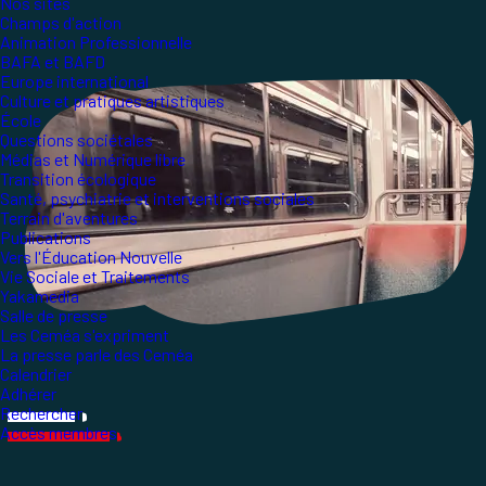
Nos sites
Champs d'action
Animation Professionnelle
BAFA et BAFD
Europe international
Culture et pratiques artistiques
École
Questions sociétales
Médias et Numérique libre
Transition écologique
Santé, psychiatrie et interventions sociales
Terrain d'aventures
Publications
Vers l'Éducation Nouvelle
Vie Sociale et Traitements
Yakamedia
Salle de presse
Les Ceméa s'expriment
La presse parle des Ceméa
Calendrier
Adhérer
Rechercher
Accès membres