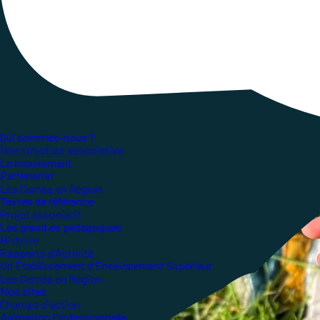
Qui sommes-nous ?
Une structure associative
Le mouvement
Partenariat
Les Ceméa en Région
Textes de référence
Projet associatif
Les grand.es pédagogues
Histoire
Rapports d'Activité
Un Etablissement d'Enseignement Supérieur
Les Ceméa en Région
Nos sites
Champs d'action
Animation Professionnelle