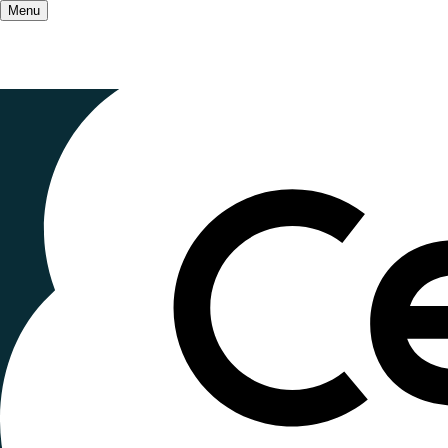
Menu
Accueil
/
Les champs d'action
/
Transition éco
Diagnostic
Publié le
18 mars 2026
, mis à jour le
23 mars 2026
Lecture ~2 minutes
Face aux enjeux environnementaux, les Ceméa st
diagnostics menés dans les associations territ
transition écologique et sociale.