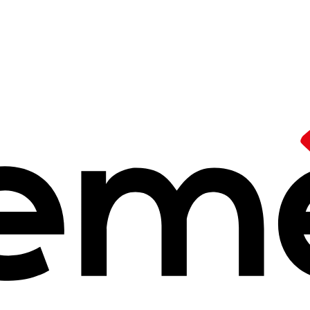
logique
/
Diagnostics écologiques aux Ceméa
écologique
aux 
 à 11h46
ructurent progressivement une démarche collective pour mesurer et
oriales, le mouvement développe des outils concrets et partagés po