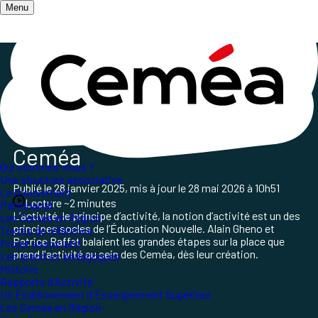
Menu
Accueil
/
Qui sommes-nous ?
/
Histoire des Ceméa
/
Histoire de l'activité
L'activité
dans l'Histoire des
Ceméa
Qui sommes-nous ?
Une structure associative
Publié le
28 janvier 2025
, mis à jour le
28 mai 2026 à 10h51
Le mouvement
Lecture ~2 minutes
Partenariat
L’activité, le principe d’activité, la notion d’activité est un des
Les Ceméa en Région
principes socles de l’Éducation Nouvelle. Alain Gheno et
Textes de référence
Patrice Raffet balaient les grandes étapes sur la place que
Projet associatif
prend l'activité au sein des Ceméa, dès leur création.
Les grand.es pédagogues
Histoire
Rapports d'Activité
Un Etablissement d'Enseignement Supérieur
Les Ceméa en Région