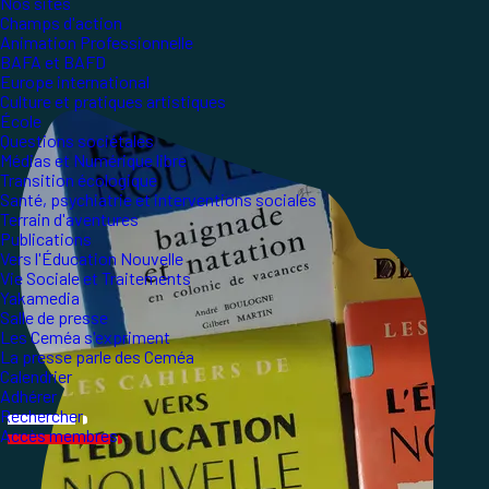
Nos sites
Champs d'action
Animation Professionnelle
BAFA et BAFD
Europe international
Culture et pratiques artistiques
École
Questions sociétales
Médias et Numérique libre
Transition écologique
Santé, psychiatrie et interventions sociales
Terrain d'aventures
Publications
Vers l'Éducation Nouvelle
Vie Sociale et Traitements
Yakamedia
Salle de presse
Les Ceméa s'expriment
La presse parle des Ceméa
Calendrier
Adhérer
Rechercher
Accès membres