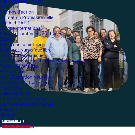
Les Ceméa en Région
Nos sites
Champs d'action
Animation Professionnelle
BAFA et BAFD
Europe international
Culture et pratiques artistiques
École
Questions sociétales
Médias et Numérique libre
Transition écologique
Santé, psychiatrie et interventions sociales
Terrain d'aventures
Publications
Vers l'Éducation Nouvelle
Vie Sociale et Traitements
Yakamedia
Salle de presse
Les Ceméa s'expriment
La presse parle des Ceméa
Calendrier
Adhérer
Rechercher
Accès membres