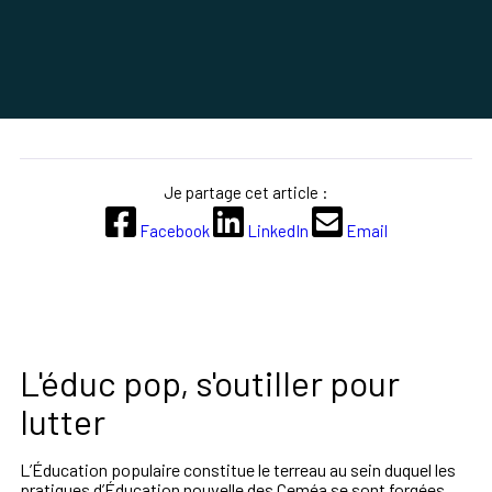
Je partage cet article :
Facebook
LinkedIn
Email
L'éduc pop, s'outiller pour
lutter
L’Éducation populaire constitue le terreau au sein duquel les
pratiques d’Éducation nouvelle des Ceméa se sont forgées.