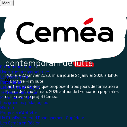
Menu
Accueil
/
Qui sommes-nous ?
/
Le mouvement
/
Formation sur Educ Pop
L’
Éducation populaire
:
outil
contemporain de
lutte
Qui sommes-nous ?
Une structure associative
Publié le
22 janvier 2026
, mis à jour le
23 janvier 2026 à 15h04
Le mouvement
Lecture ~1 minute
Partenariat
Les Ceméa de Belgique proposent trois jours de formation à
Les Ceméa en Région
Namur du 13 au 15 mars 2026 autour de l’Éducation populaire,
Textes de référence
en lien avec le projet Ceméa.
Projet associatif
Les grand.es pédagogues
Histoire
Rapports d'Activité
Un Etablissement d'Enseignement Supérieur
Les Ceméa en Région