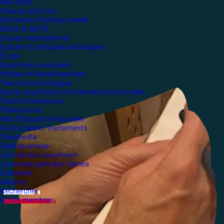
Nos sites
Champs d'action
Animation Professionnelle
BAFA et BAFD
Europe international
Culture et pratiques artistiques
École
Questions sociétales
Médias et Numérique libre
Transition écologique
Santé, psychiatrie et interventions sociales
Terrain d'aventures
Publications
Vers l'Éducation Nouvelle
Vie Sociale et Traitements
Yakamedia
Salle de presse
Les Ceméa s'expriment
La presse parle des Ceméa
Calendrier
Adhérer
Rechercher
Accès membres