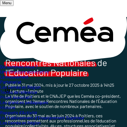
Menu
Accueil
/
Qui sommes-nous ?
/
Le mouvement
/
Ceméa-RNEP
Les
Ceméa
aux 2emes
Rencontres Nationales
de
Qui sommes-nous ?
l'Education Populaire
Une structure associative
Le mouvement
Partenariat
Publié le
31 mai 2024
, mis à jour le
27 octobre 2025 à 14h25
Les Ceméa en Région
Lecture ~1 minute
Textes de référence
La Ville de Poitiers et le CNAJEP que les Ceméa co-président,
Projet associatif
organisent les 2èmes Rencontres Nationales de l’Éducation
Les grand.es pédagogues
Populaire, avec le soutien de nombreux partenaires.
Histoire
Rapports d'Activité
Organisées du 30 mai au 1er juin 2024 à Poitiers, ces
Un Etablissement d'Enseignement Supérieur
rencontres permettent aux professionnel.les de l'éducation
Les Ceméa en Région
populaire (collectivités, élu⋅es, structures associatives) et