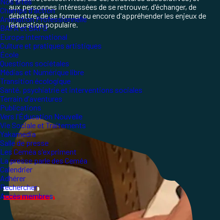
Nos sites
aux personnes intéressées de se retrouver, d'échanger, de
Champs d'action
débattre, de se former ou encore d'appréhender les enjeux de
Animation Professionnelle
l’éducation populaire.
BAFA et BAFD
Europe international
Culture et pratiques artistiques
École
Questions sociétales
Médias et Numérique libre
Transition écologique
Santé, psychiatrie et interventions sociales
Terrain d'aventures
Publications
Vers l'Éducation Nouvelle
Vie Sociale et Traitements
Yakamedia
Salle de presse
Les Ceméa s'expriment
La presse parle des Ceméa
Calendrier
Adhérer
Rechercher
Accès membres