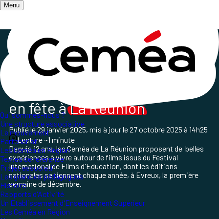
Menu
Accueil
/
Qui sommes-nous ?
/
Les Ceméa en Région
/
Fife à La Réunion
Echos, Résonances
...Le Fife
en fête à
La Réunion
Qui sommes-nous ?
Une structure associative
Publié le
29 janvier 2025
, mis à jour le
27 octobre 2025 à 14h25
Le mouvement
Lecture ~1 minute
Partenariat
Depuis 12 ans, les Ceméa de La Réunion proposent de belles
Les Ceméa en Région
expériences à vivre autour de films issus du Festival
Textes de référence
International de Films d'Education, dont les éditions
Projet associatif
nationales se tiennent chaque année, à Evreux, la première
Les grand.es pédagogues
semaine de décembre.
Histoire
Rapports d'Activité
Un Etablissement d'Enseignement Supérieur
Les Ceméa en Région