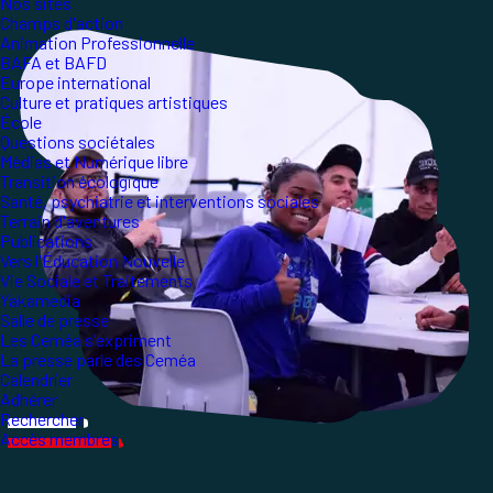
Nos sites
Champs d'action
Animation Professionnelle
BAFA et BAFD
Europe international
Culture et pratiques artistiques
École
Questions sociétales
Médias et Numérique libre
Transition écologique
Santé, psychiatrie et interventions sociales
Terrain d'aventures
Publications
Vers l'Éducation Nouvelle
Vie Sociale et Traitements
Yakamedia
Salle de presse
Les Ceméa s'expriment
La presse parle des Ceméa
Calendrier
Adhérer
Rechercher
Accès membres