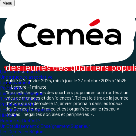
Menu
Accueil
/
Qui sommes-nous ?
/
Les Ceméa en Région
/
Journée d'étude ARIF
Journée d'étude autour
des jeunes des quartiers popul
Qui sommes-nous ?
Une structure associative
Publié le
2 janvier 2025
, mis à jour le
27 octobre 2025 à 14h25
Le mouvement
Lecture ~1 minute
Partenariat
"Accueillir les jeunes des quartiers populaires confrontés à un
Les Ceméa en Région
vécu de menaces et de violences". Tel est le titre de la journée
Textes de référence
d'étude qui se déroule le 13 janvier prochain dans les locaux
Projet associatif
des Ceméa
Ile-de-France et est
organisée par le réseau «
Les grand.es pédagogues
Jeunes, inégalités sociales et périphéries »
.
Histoire
Rapports d'Activité
Un Etablissement d'Enseignement Supérieur
Les Ceméa en Région