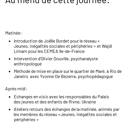
Matinée:
Introduction de Joëlle Bordet pour le réseau «
Jeunes,
inégalités sociales et périphéries
» et Wajdi
Limam pour les CEMEA Ile-de-France
Intervention
d
’Olivier Douville, psychanalyste
anthropologue
Méthode de mise en place sur le quartier de Maré, à Rio de
Janeiro a
vec Yvonne De Bezerra, psychopédagogue
Après midi:
Echanges en visio avec
les
responsables
du
Palais
des
jeunes et des enfants de Rivne, Ukraine
Ateliers retours des échanges de la matinée,
animés par
les membres du réseau «
Jeunes, inégalités sociales et
périphéries
»