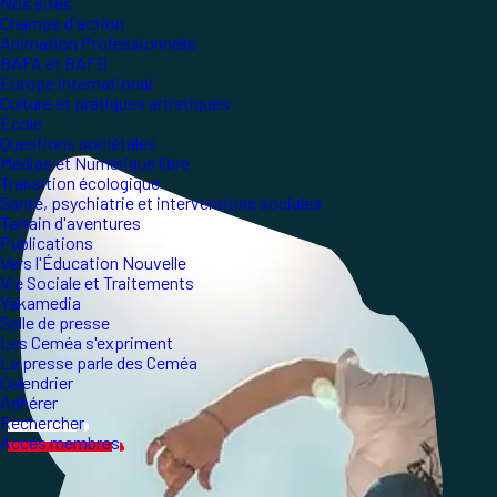
Nos sites
Champs d'action
Animation Professionnelle
BAFA et BAFD
Europe international
Culture et pratiques artistiques
École
Questions sociétales
Médias et Numérique libre
Transition écologique
Santé, psychiatrie et interventions sociales
Terrain d'aventures
Publications
Vers l'Éducation Nouvelle
Vie Sociale et Traitements
Yakamedia
Salle de presse
Les Ceméa s'expriment
La presse parle des Ceméa
Calendrier
Adhérer
Rechercher
Accès membres