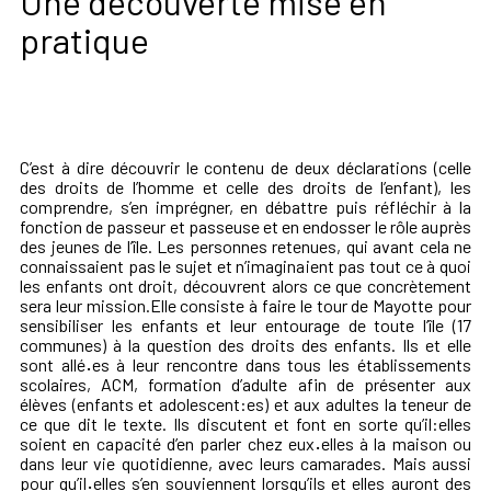
Une découverte mise en
pratique
C’est à dire découvrir le contenu de deux déclarations (celle
des droits de l’homme et celle des droits de l’enfant), les
comprendre, s’en imprégner, en débattre puis réfléchir à la
fonction de passeur et passeuse et en endosser le rôle auprès
des jeunes de l’île. Les personnes retenues, qui avant cela ne
connaissaient pas le sujet et n’imaginaient pas tout ce à quoi
les enfants ont droit, découvrent alors ce que concrètement
sera leur mission.Elle consiste à faire le tour de Mayotte pour
sensibiliser les enfants et leur entourage de toute l’île (17
communes) à la question des droits des enfants. Ils et elle
sont allé
·
es à leur rencontre dans tous les établissements
scolaires, ACM, formation d’adulte afin de présenter aux
élèves (enfants et adolescent:es) et aux adultes la teneur de
ce que dit le texte. Ils discutent et font en sorte qu’il:elles
soient en capacité d’en parler chez eux
·
elles à la maison ou
dans leur vie quotidienne, avec leurs camarades. Mais aussi
pour qu’il
·
elles s’en souviennent lorsqu’ils et elles auront des