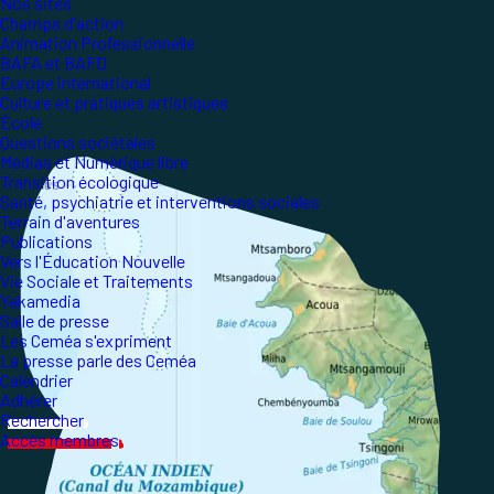
Nos sites
Champs d'action
Animation Professionnelle
BAFA et BAFD
Europe international
Culture et pratiques artistiques
École
Questions sociétales
Médias et Numérique libre
Transition écologique
Santé, psychiatrie et interventions sociales
Terrain d'aventures
Publications
Vers l'Éducation Nouvelle
Vie Sociale et Traitements
Yakamedia
Salle de presse
Les Ceméa s'expriment
La presse parle des Ceméa
Calendrier
Adhérer
Rechercher
Accès membres