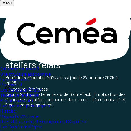
Menu
Accueil
/
Qui sommes-nous ?
/
Les Ceméa en Région
/
Ceméa de la Réunion
La Réunion: Projet des
ateliers relais
Qui sommes-nous ?
Une structure associative
Publié le
15 décembre 2022
, mis à jour le
27 octobre 2025 à
Le mouvement
14h25
Partenariat
Lecture ~2 minutes
Les Ceméa en Région
Depuis 2011 sur l’atelier relais de Saint-Paul, l’implication des
Textes de référence
Ceméa se maintient autour de deux axes : L‘axe éducatif et
Projet associatif
l‘axe d’accompagnement
Les grand.es pédagogues
Histoire
Rapports d'Activité
Un Etablissement d'Enseignement Supérieur
Les Ceméa en Région