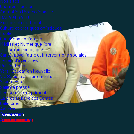
Nos sites
Champs d'action
Animation Professionnelle
BAFA et BAFD
Europe international
Culture et pratiques artistiques
École
Questions sociétales
Médias et Numérique libre
Transition écologique
Santé, psychiatrie et interventions sociales
Terrain d'aventures
Publications
Vers l'Éducation Nouvelle
Vie Sociale et Traitements
Yakamedia
Salle de presse
Les Ceméa s'expriment
La presse parle des Ceméa
Calendrier
Adhérer
Rechercher
Accès membres