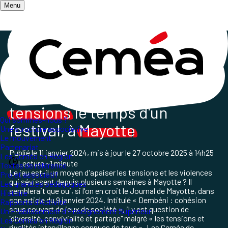
Menu
Accueil
/
Qui sommes-nous ?
/
Les Ceméa en Région
/
Ceméa Mayotte acteurs d'un festival de jeux
Quand
jouer
apaise les
tensions
le temps d'un
Qui sommes-nous ?
festival, à
Mayotte
Une structure associative
Le mouvement
Partenariat
Publié le
11 janvier 2024
, mis à jour le
27 octobre 2025 à 14h25
Les Ceméa en Région
Lecture ~1 minute
Textes de référence
Le jeu est-il un moyen d'apaiser les tensions et les violences
Projet associatif
qui sévissent depuis plusieurs semaines à Mayotte ? Il
Les grand.es pédagogues
semblerait que oui, si l'on en croit le Journal de Mayotte, dans
Histoire
son article du 9 janvier 2024. Intitulé
«
Dembéni : cohésion
Rapports d'Activité
sous couvert de jeux de société
»
, il y est question de
Un Etablissement d'Enseignement Supérieur
"diversité, convivialité et partage" malgré
«
les tensions et
Les Ceméa en Région
rivalités intervillages connues de tous
»
. Les Ceméa de