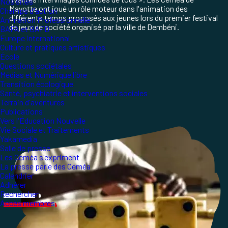
Nos sites
Mayotte ont joué un rôle moteur dans l'animation des
Champs d'action
différents temps proposés aux jeunes lors du premier festival
Animation Professionnelle
de jeux de société organisé par la ville de Dembéni.
BAFA et BAFD
Europe international
Culture et pratiques artistiques
École
Questions sociétales
Médias et Numérique libre
Transition écologique
Santé, psychiatrie et interventions sociales
Terrain d'aventures
Publications
Vers l'Éducation Nouvelle
Vie Sociale et Traitements
Yakamedia
Salle de presse
Les Ceméa s'expriment
La presse parle des Ceméa
Calendrier
Adhérer
Rechercher
Accès membres