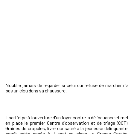
N’oublie jamais de regarder si celui qui refuse de marcher n’a
pas un clou dans sa chaussure.
Il participe à l'ouverture d'un foyer contre la délinquance et met
en place le premier Centre d'observation et de triage (COT).
Graines de crapules, livre consacré à la jeunesse délinquante,
paraît cette année-là. Il met en place La Grande Cordée,