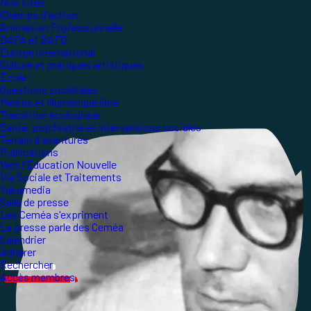
Nos sites
Champs d'action
Animation Professionnelle
BAFA et BAFD
Europe international
Culture et pratiques artistiques
École
Questions sociétales
Médias et Numérique libre
Transition écologique
Santé, psychiatrie et interventions sociales
Terrain d'aventures
Publications
Vers l'Éducation Nouvelle
Vie Sociale et Traitements
Yakamedia
Salle de presse
Les Ceméa s'expriment
La presse parle des Ceméa
Calendrier
Adhérer
Rechercher
Accès membres