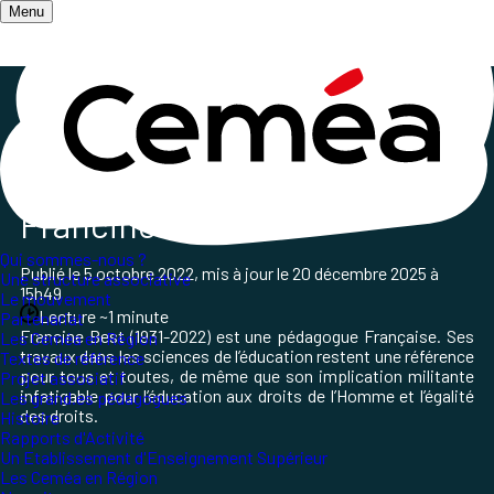
Menu
Accueil
/
Qui sommes-nous ?
/
Les grands et grandes pédagogues
/
Les grand·es pédagogues
Francine Best
Qui sommes-nous ?
Publié le
5 octobre 2022
, mis à jour le
20 décembre 2025 à
Une structure associative
15h49
Le mouvement
Lecture ~1 minute
Partenariat
Francine Best (1931-2022) est une pédagogue Française. Ses
Les Ceméa en Région
travaux dans les sciences de l’éducation restent une référence
Textes de référence
pour tous et toutes, de même que son implication militante
Projet associatif
infatigable pour l’éducation aux droits de l’Homme et l’égalité
Les grand.es pédagogues
des droits.
Histoire
Rapports d'Activité
Un Etablissement d'Enseignement Supérieur
Les Ceméa en Région