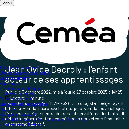
Menu
Accueil
/
Qui sommes-nous ?
/
Les grands et grandes pédagogues
/
Jean Ovide Decroly : l'enfant acteur de ses
apprentissages
Jean Ovide Decroly : l'enfant
Qui sommes-nous ?
Une structure associative
acteur de ses apprentissages
Le mouvement
Partenariat
Les Ceméa en Région
Publié le
5 octobre 2022
, mis à jour le
27 octobre 2025 à 14h25
Textes de référence
Lecture ~1 minute
Projet associatif
Jean-Ovide Decroly (1871-1932) , biologiste belge ayant
Les grand.es pédagogues
bifurqué vers la neuropsychiatrie, puis vers la psychologie,
Histoire
tire
des
enseignement
s de ses observations d’enfants. Il
Rapports d'Activité
défend
la généralisation des méthodes nouvelles à l’ensemble
Un Etablissement d'Enseignement Supérieur
du système éducati
f.
Les Ceméa en Région