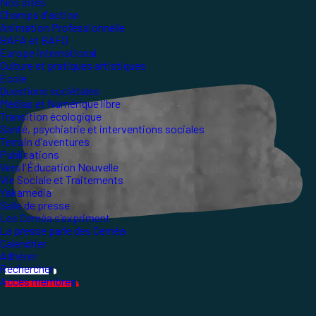
Nos sites
Champs d'action
Animation Professionnelle
BAFA et BAFD
Europe international
Culture et pratiques artistiques
École
Questions sociétales
Médias et Numérique libre
Transition écologique
Santé, psychiatrie et interventions sociales
Terrain d'aventures
Publications
Vers l'Éducation Nouvelle
Vie Sociale et Traitements
Yakamedia
Salle de presse
Les Ceméa s'expriment
La presse parle des Ceméa
Calendrier
Adhérer
Rechercher
Accès membres