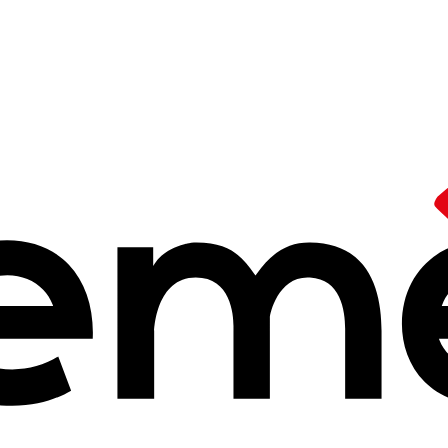
grandes pédagogues
/
Les grand·es pédagogues
y
 2025 à 14h25
e qui intègre d’emblée la pédagogie dans le cadre plus vaste de sa p
r"