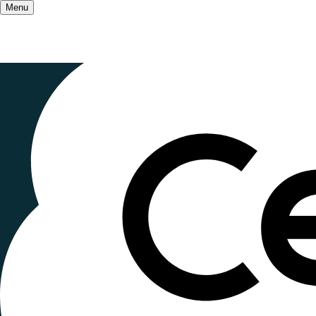
Menu
Accueil
/
Qui sommes-nous ?
/
Les grands et 
John Dewe
Publié le
5 octobre 2022
, mis à jour le
27 octobre
Lecture ~1 minute
John Dewey (1859-1952) est d'abord un philosoph
recette mais des méthodes d'expérimentation.
"L’exigence de liberté est une exigence de pouvoi