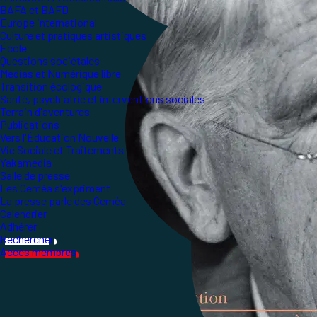
BAFA et BAFD
Europe international
Culture et pratiques artistiques
École
Questions sociétales
Médias et Numérique libre
Transition écologique
Santé, psychiatrie et interventions sociales
Terrain d'aventures
Publications
Vers l'Éducation Nouvelle
Vie Sociale et Traitements
Yakamedia
Salle de presse
Les Ceméa s'expriment
La presse parle des Ceméa
Calendrier
Adhérer
Rechercher
Accès membres