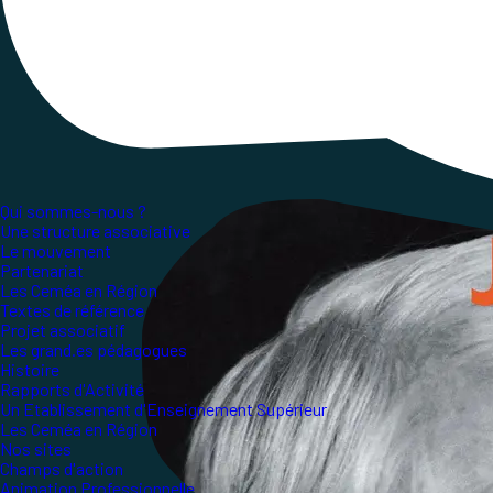
Qui sommes-nous ?
Une structure associative
Le mouvement
Partenariat
Les Ceméa en Région
Textes de référence
Projet associatif
Les grand.es pédagogues
Histoire
Rapports d'Activité
Un Etablissement d'Enseignement Supérieur
Les Ceméa en Région
Nos sites
Champs d'action
Animation Professionnelle