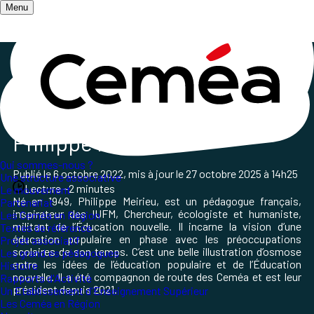
Menu
Accueil
/
Qui sommes-nous ?
/
Les grands et grandes pédagogues
/
Les Grand·es pédagogues
Philippe Meirieu
Qui sommes-nous ?
Publié le
6 octobre 2022
, mis à jour le
27 octobre 2025 à 14h25
Une structure associative
Lecture ~2 minutes
Le mouvement
Né en 1949, Philippe Meirieu, est un pédagogue français,
Partenariat
inspirateur des IUFM, Chercheur, écologiste et humaniste,
Les Ceméa en Région
militant de l’Éducation nouvelle. Il incarne la vision d’une
Textes de référence
éducation populaire en phase avec les préoccupations
Projet associatif
scolaires de son temps. C’est une belle illustration d’osmose
Les grand.es pédagogues
entre les idées de l’éducation populaire et de l’Éducation
Histoire
nouvelle. Il a été compagnon de route des Ceméa et est leur
Rapports d'Activité
président depuis 2021.
Un Etablissement d'Enseignement Supérieur
Les Ceméa en Région