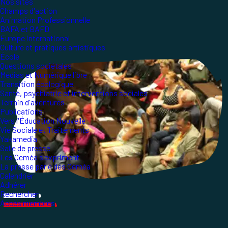
Nos sites
Champs d'action
Animation Professionnelle
BAFA et BAFD
Europe international
Culture et pratiques artistiques
École
Questions sociétales
Médias et Numérique libre
Transition écologique
Santé, psychiatrie et interventions sociales
Terrain d'aventures
Publications
Vers l'Éducation Nouvelle
Vie Sociale et Traitements
Yakamedia
Salle de presse
Les Ceméa s'expriment
La presse parle des Ceméa
Calendrier
Adhérer
Rechercher
Accès membres