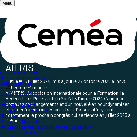
Menu
Accueil
/
Qui sommes-nous ?
/
Nos partenaires
/
Lettre n° 53 de l'AIFRIS
Changer pour se réinventer
AIFRIS
Qui sommes-nous ?
Une structure associative
Publié le
15 juillet 2024
, mis à jour le
27 octobre 2025 à 14h25
Le mouvement
Lecture ~1 minute
Partenariat
A l’AIFRIS, Association Internationale pour la Formation, la
Les Ceméa en Région
Recherche et l’Intervention Sociale, l’année 2024 s’annonce
Textes de référence
porteuse de changements et d’un nouvel élan pour dynamiser
Projet associatif
et mener à bien tous les projets de l’association, dont
Les grand.es pédagogues
notamment le prochain congrès qui se tiendra en juillet 2025 à
Histoire
Dakar.
Rapports d'Activité
Un Etablissement d'Enseignement Supérieur
Les Ceméa en Région