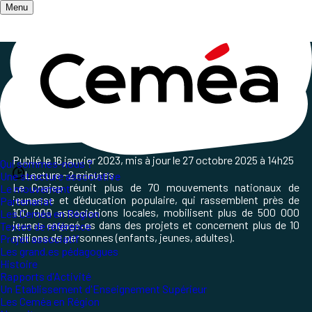
Menu
Accueil
/
Qui sommes-nous ?
/
Nos partenaires
/
Partenaire dont les Ceméa sont membres
Le Cnajep
Publié le
16 janvier 2023
, mis à jour le
27 octobre 2025 à 14h25
Qui sommes-nous ?
Lecture ~2 minutes
Une structure associative
Le Cnajep réunit plus de 70 mouvements nationaux de
Le mouvement
jeunesse et d’éducation populaire, qui rassemblent près de
Partenariat
100 000 associations locales, mobilisent plus de 500 000
Les Ceméa en Région
jeunes engagé
·
es dans des projets et concernent plus de 10
Textes de référence
millions de personnes (enfants, jeunes, adultes).
Projet associatif
Les grand.es pédagogues
Histoire
Rapports d'Activité
Un Etablissement d'Enseignement Supérieur
Les Ceméa en Région