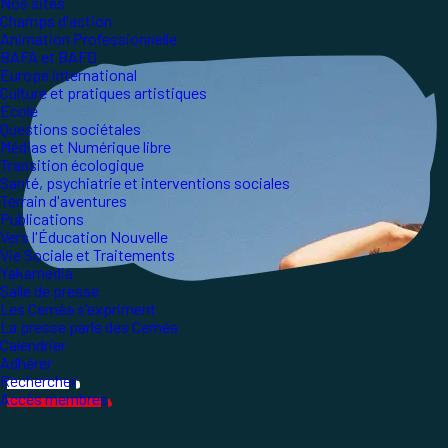
Nos sites
Champs d'action
Animation Professionnelle
BAFA et BAFD
Europe international
Culture et pratiques artistiques
École
Questions sociétales
Médias et Numérique libre
Transition écologique
Santé, psychiatrie et interventions sociales
Terrain d'aventures
Publications
Vers l'Éducation Nouvelle
Vie Sociale et Traitements
Yakamedia
Salle de presse
Les Ceméa s'expriment
La presse parle des Ceméa
Calendrier
Adhérer
Rechercher
Accès membres