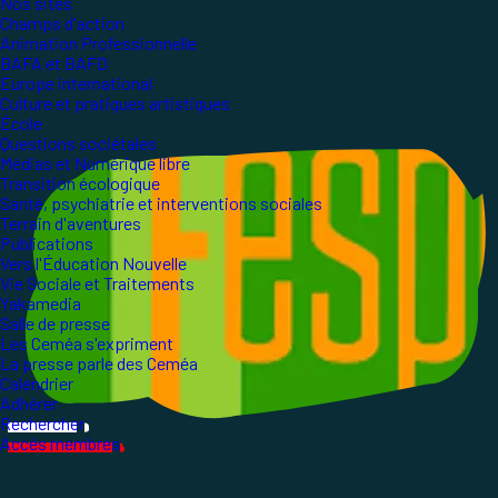
Nos sites
Champs d'action
Animation Professionnelle
BAFA et BAFD
Europe international
Culture et pratiques artistiques
École
Questions sociétales
Médias et Numérique libre
Transition écologique
Santé, psychiatrie et interventions sociales
Terrain d'aventures
Publications
Vers l'Éducation Nouvelle
Vie Sociale et Traitements
Yakamedia
Salle de presse
Les Ceméa s'expriment
La presse parle des Ceméa
Calendrier
Adhérer
Rechercher
Accès membres