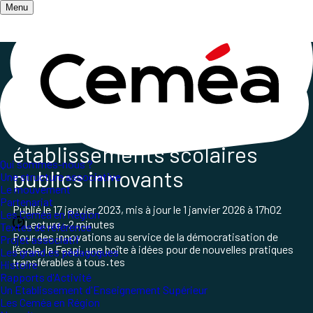
Menu
Accueil
/
Qui sommes-nous ?
/
Nos partenaires
/
Partenaire
La Fespi, Fédération des
établissements scolaires
Qui sommes-nous ?
publics innovants
Une structure associative
Le mouvement
Partenariat
Publié le
17 janvier 2023
, mis à jour le
1 janvier 2026 à 17h02
Les Ceméa en Région
Lecture ~2 minutes
Textes de référence
Pour des innovations au service de la démocratisation de
Projet associatif
l’école, la Fespi, une boîte à idées pour de nouvelles pratiques
Les grand.es pédagogues
transférables à tous
·
tes
Histoire
Rapports d'Activité
Un Etablissement d'Enseignement Supérieur
Les Ceméa en Région