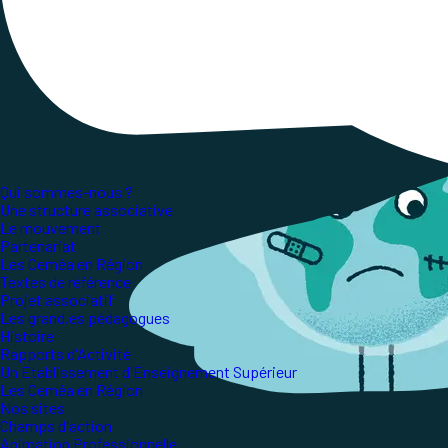
culturelles, économiques, environnementales et
planète.
Qui sommes-nous ?
Une structure associative
Le mouvement
Partenariat
Les Ceméa en Région
Textes de référence
Projet associatif
Les grand.es pédagogues
Histoire
Rapports d'Activité
Un Etablissement d'Enseignement Supérieur
Les Ceméa en Région
Nos sites
Champs d'action
Animation Professionnelle