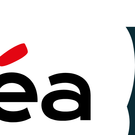
ique au
ompte la complexité des interactions sociales,