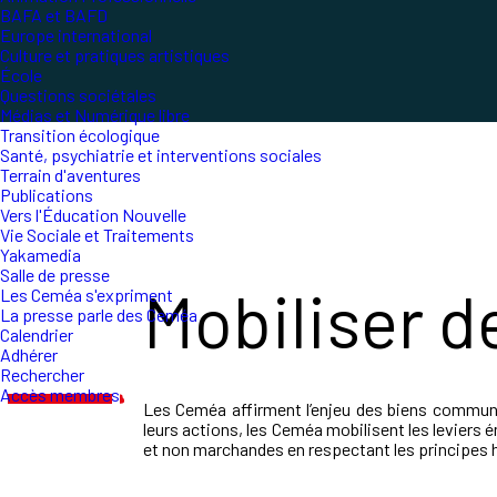
BAFA et BAFD
Europe international
Culture et pratiques artistiques
École
Questions sociétales
Médias et Numérique libre
Transition écologique
Santé, psychiatrie et interventions sociales
Terrain d'aventures
Publications
Vers l'Éducation Nouvelle
Vie Sociale et Traitements
Yakamedia
Salle de presse
Mobiliser d
Les Ceméa s'expriment
La presse parle des Ceméa
Calendrier
Adhérer
Rechercher
Accès membres
Les Ceméa affirment l’enjeu des biens communs 
leurs actions, les Ceméa mobilisent les levier
et non marchandes en respectant les principes 