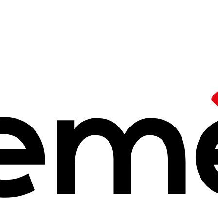
f
/
Mettre la dimension écologique au cœur de notre action
imension écolog
re action
 2026 à 15h09
2027:
Les Ceméa revendiquent un projet de société qui prenne en c