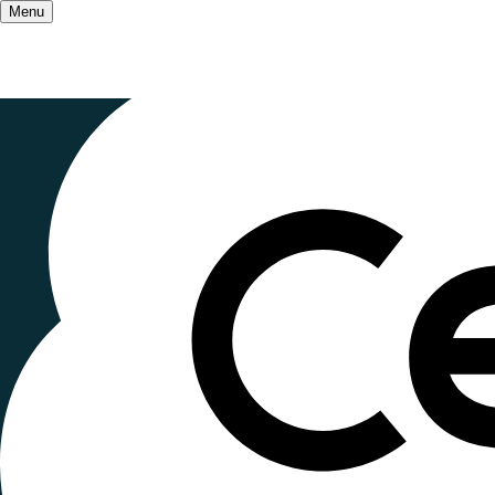
Menu
Accueil
/
Qui sommes-nous ?
/
Projet associati
Mettre la d
cœur de not
Publié le
25 octobre 2022
, mis à jour le
1 janvier
Lecture ~2 minutes
Un des enjeux du projet associatif 2023-