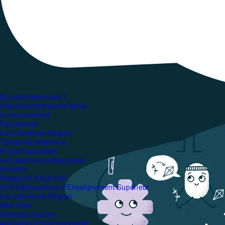
Publié le
24 octobre 2022
, mis à jour le
1 janvier 
Lecture ~1 minute
Un des enjeux du projet associatif 2023-2
et des collectivités locales, territoriales, natio
Qui sommes-nous ?
Une structure associative
Le mouvement
Partenariat
Les Ceméa en Région
Textes de référence
Projet associatif
Les grand.es pédagogues
Histoire
Rapports d'Activité
Un Etablissement d'Enseignement Supérieur
Les Ceméa en Région
Nos sites
Champs d'action
Animation Professionnelle