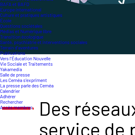
BAFA et BAFD
Europe international
Culture et pratiques artistiques
École
Questions sociétales
Médias et Numérique libre
Transition écologique
Santé, psychiatrie et interventions sociales
Terrain d'aventures
Publications
Vers l'Éducation Nouvelle
Vie Sociale et Traitements
Yakamedia
Salle de presse
Les Ceméa s'expriment
La presse parle des Ceméa
Calendrier
Adhérer
Des réseaux
Rechercher
Accès membres
service de 