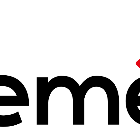
f
ciale et solidaire, alternative au tout libéral enjeux externes
 s'inscrire dans 
olidaire, alterna