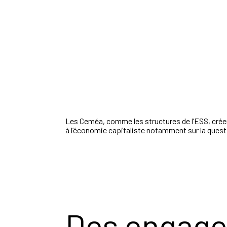
Les Ceméa, comme les structures de l’ESS, créent
à l’économie capitaliste notamment sur la questio
Des engag