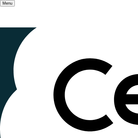
Menu
Accueil
/
Qui sommes-nous ?
/
Projet associati
/
Soutenir et s'inscrire dans l’économie so
Soutenir et
sociale et s
libéral