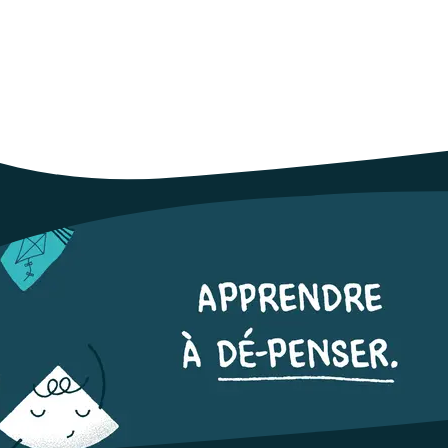
2026 à 15h19
027:
Les Ceméa inscrivent leurs actions dans des missions d’intér
nales et européennes.