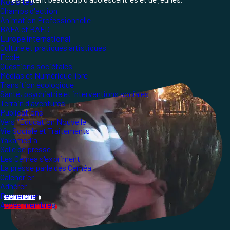
Nos sites
Champs d'action
Animation Professionnelle
BAFA et BAFD
Europe international
Culture et pratiques artistiques
École
Questions sociétales
Médias et Numérique libre
Transition écologique
Santé, psychiatrie et interventions sociales
Terrain d'aventures
Publications
Vers l'Éducation Nouvelle
Vie Sociale et Traitements
Yakamedia
Salle de presse
Les Ceméa s'expriment
La presse parle des Ceméa
Calendrier
Adhérer
Rechercher
Accès membres