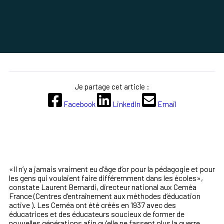
Je partage cet article :
Facebook
LinkedIn
Email
«I
l n’y a jamais vraiment eu d’âge d’or pour la pédagogie et pour
les gens qui voulaient faire différemment dans les écoles
»,
constate Laurent Bernardi, directeur national aux Ceméa
France (Centres d’entraînement aux méthodes d’éducation
active ). Les Ceméa ont été créés en 1937 avec des
éducatrices et des éducateurs soucieux de former de
nouvelles générations afin qu'elle ne fassent plus la guerre