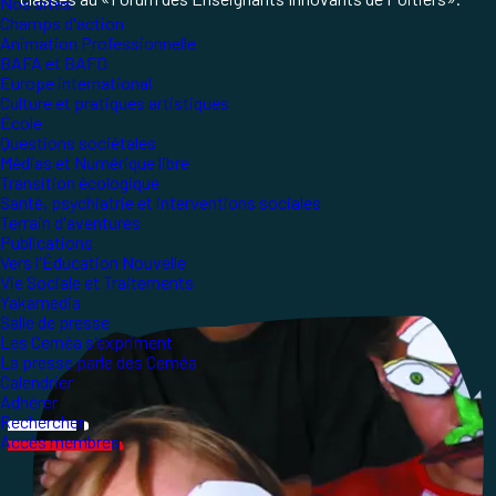
Nos sites
Champs d'action
Animation Professionnelle
BAFA et BAFD
Europe international
Culture et pratiques artistiques
École
Questions sociétales
Médias et Numérique libre
Transition écologique
Santé, psychiatrie et interventions sociales
Terrain d'aventures
Publications
Vers l'Éducation Nouvelle
Vie Sociale et Traitements
Yakamedia
Salle de presse
Les Ceméa s'expriment
La presse parle des Ceméa
Calendrier
Adhérer
Rechercher
Accès membres