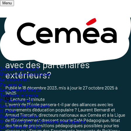
Menu
Accueil
/
Salle de presse
/
La presse parle des Ceméa
/
Interview croisée du Café pédagogique
Quelles alliances pour l'école
avec des partenaires
Qui sommes-nous ?
extérieurs?
Une structure associative
Le mouvement
Partenariat
Publié le
18 décembre 2023
, mis à jour le
27 octobre 2025 à
Les Ceméa en Région
14h25
Textes de référence
Lecture ~1 minute
Projet associatif
L’avenir de l’Ecole passera-t-il par des alliances avec les
Les grand.es pédagogues
mouvements d’éducation populaire ? Laurent Bernardi et
Histoire
Arnaud Tiercelin, directeurs nationaux aux Ceméa et à la Ligue
Rapports d'Activité
de l’Enseignement dressent pour le Café Pédagogique, l’état
Un Etablissement d'Enseignement Supérieur
des lieux de propositions pédagogiques possibles pour les
Les Ceméa en Région
classes au «Forum des Enseignants Innovants de Poitiers».