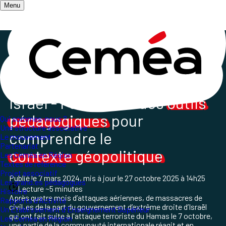
Menu
Accueil
/
Salle de presse
/
Les Ceméa expriment leurs idées et positionnements
/
Geopolitique Israël - Palestine
Israël - Palestine : des
outils
pédagogiques
pour
Qui sommes-nous ?
Une structure associative
comprendre le
Le mouvement
Partenariat
contexte géopolitique
Les Ceméa en Région
Textes de référence
Projet associatif
Publié le
7 mars 2024
, mis à jour le
27 octobre 2025 à 14h25
Les grand.es pédagogues
Lecture ~5 minutes
Histoire
Après quatre mois d’attaques aériennes, de massacres de
Rapports d'Activité
civil
·
es de la part du gouvernement d’extrême droite d’Israël
Un Etablissement d'Enseignement Supérieur
qui ont fait suite à l'attaque terroriste du Hamas le 7 octobre,
Les Ceméa en Région
une partie de la communauté internationale réagit et en