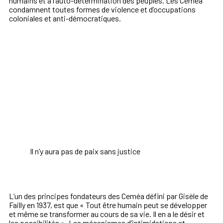
humains et à l’auto-détermination des peuples. Les Ceméa
condamnent toutes formes de violence et d’occupations
coloniales et anti-démocratiques.
Il n’y aura pas de paix sans justice
L’un des principes fondateurs des Ceméa défini par Gisèle de
Failly en 1937, est que « Tout être humain peut se développer
et même se transformer au cours de sa vie. Il en a le désir et
les possibilités ». Les mécanismes d’intimidations et