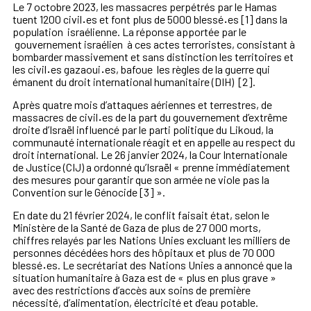
Le 7 octobre 2023, les massacres perpétrés par le Hamas
tuent 1200 civil
·
es et font plus de 5000 blessé
·
es [1]
dans la
population israélienne. La réponse apportée par le
gouvernement israélien à ces actes terroristes, consistant à
bombarder massivement et sans distinction les territoires et
les civil
·
es gazaoui
·
es, bafoue les règles de la guerre qui
émanent du droit international humanitaire (DIH)
[2]
.
Après quatre mois d’attaques aériennes et terrestres, de
massacres de civil
·
es de la part du gouvernement d’extrême
droite d’Israël influencé par le parti politique du Likoud, la
communauté internationale réagit et en appelle au respect du
droit international. Le 26 janvier 2024, la Cour Internationale
de Justice (CIJ) a ordonné qu’Israël « prenne immédiatement
des mesures pour garantir que son armée ne viole pas la
Convention sur le Génocide [3] ».
En date du 21 février 2024, le conflit faisait état, selon le
Ministère de la Santé de Gaza de plus de 27 000 morts,
chiffres relayés par les Nations Unies
excluant les milliers de
personnes décédées hors des hôpitaux
et plus de 70 000
blessé
·
es. Le secrétariat des Nations Unies a annoncé que la
situation humanitaire à Gaza est de « plus en plus grave »
avec des restrictions d’accès aux soins de première
nécessité, d’alimentation, électricité et d’eau potable.