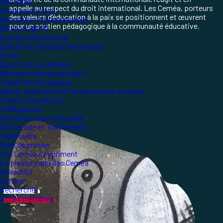
Nos sites
appelle au respect du droit international. Les Ceméa,
porteurs
Champs d'action
des valeurs d’éducation à la paix se positionnent
et
œuvrent
Animation Professionnelle
pour un soutien pédagogique à la communauté éducative.
BAFA et BAFD
Europe international
Culture et pratiques artistiques
École
Questions sociétales
Médias et Numérique libre
Transition écologique
Santé, psychiatrie et interventions sociales
Terrain d'aventures
Publications
Vers l'Éducation Nouvelle
Vie Sociale et Traitements
Yakamedia
Salle de presse
Les Ceméa s'expriment
La presse parle des Ceméa
Calendrier
Adhérer
Rechercher
Accès membres