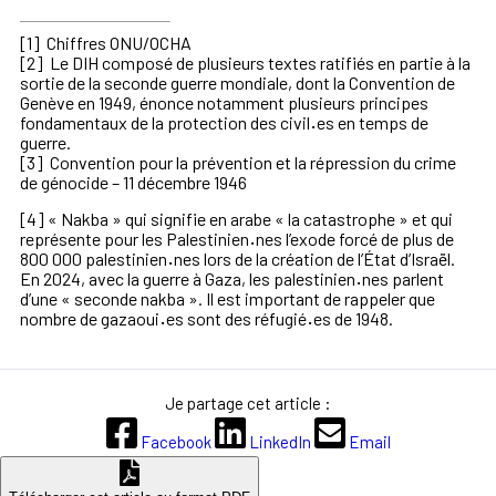
[1]
Chiffres ONU/OCHA
[2]
Le DIH composé de plusieurs textes ratifiés en partie à la
sortie de la seconde guerre mondiale, dont la
Convention de
Genève en 1949
, énonce notamment plusieurs principes
fondamentaux de la protection des civil
·
es en temps de
guerre.
[3]
Convention pour la prévention et la répression du crime
de génocide – 11 décembre 1946
[4]
« Na
kba » qui signifie en arabe « la catastrophe » et qui
représente pour les Palestinien
·
nes l’exode forcé de plus de
800 000 palestinien
·
nes lors de la création de l’État d’Israël.
En 2024, avec la guerre à Gaza, les palestinien
·
nes parlent
d’une « seconde nakba ». Il est important de rappeler que
nombre de gazaoui
·
es sont des réfugié
·
es de 1948.
Je partage cet article :
Facebook
LinkedIn
Email