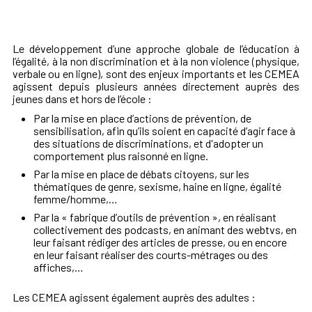
Le développement d’une approche globale de l’éducation à
l’égalité, à la non discrimination et à la non violence (physique,
verbale ou en ligne), sont des enjeux importants et les CEMEA
agissent depuis plusieurs années directement auprès des
jeunes dans et hors de l’école :
P
ar la mise en place d’actions de prévention, de
sensibilisation, afin qu’ils soient en capacité d’agir face à
des situations de discriminations, et d'adopter un
comportement plus raisonné
en ligne.
Par la mise en place de débats citoyens, sur les
thématiques de genre, sexisme, haine en ligne, égalité
femme/homme,…
Par la
« fabrique d’
outils de pr
évention »
, en r
éalisant
col
lectivement des podcasts, en animant des webtvs, en
leur faisant rédiger des articles de presse, ou en encore
en leur faisant réaliser des courts-métrages ou des
affiches,…
Les CEMEA agissent également auprès des adultes :