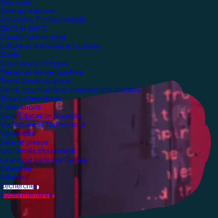
Nos sites
Champs d'action
Animation Professionnelle
BAFA et BAFD
Europe international
Culture et pratiques artistiques
École
Questions sociétales
Médias et Numérique libre
Transition écologique
Santé, psychiatrie et interventions sociales
Terrain d'aventures
Publications
Vers l'Éducation Nouvelle
Vie Sociale et Traitements
Yakamedia
Salle de presse
Les Ceméa s'expriment
La presse parle des Ceméa
Calendrier
Adhérer
Rechercher
Accès membres