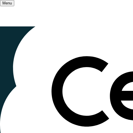
Menu
Accueil
/
Salle de presse
/
Les Ceméa expriment
Tribune - L
voulons
Publié le
10 janvier 2023
, mis à jour le
27 octobre
Lecture ~1 minute
Cet article est un résumé d'une publication