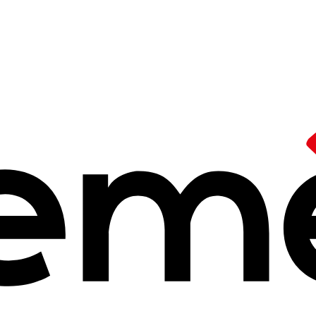
 leurs idées et positionnements
/
prise de position
'école maternell
 2025 à 14h25
 d'un collectif dont font partie les Ceméa.