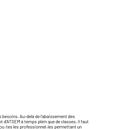
s besoins. Au-delà de l’abaissement des
t d’ATSEM à temps plein que de classes, il faut
tou
·
tes les professionnel
·
les permettant un