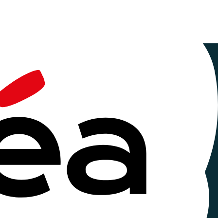
ériscolaire
et méprisé
es affaires de violences ont touché des enfants