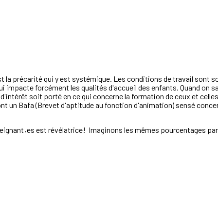
st la précarité qui y est systémique. Les conditions de travail sont 
 qui impacte forcément les qualités d'accueil des enfants. Quand on s
'intérêt soit porté en ce qui concerne la formation de ceux et celles
 ont un Bafa (Brevet d'aptitude au fonction d'animation) sensé conc
seignant
·
es est révélatrice! Imaginons les mêmes pourcentages parm