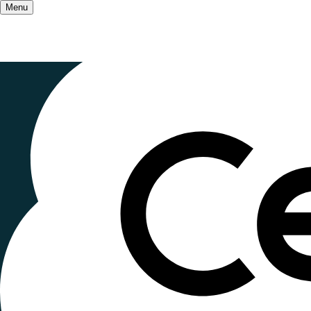
Menu
Accueil
/
Salle de presse
/
Les Ceméa expriment
Périscolair
du monde é
Publié le
7 avril 2026
, mis à jour le
9 avril 2026 à 1
Lecture ~1 minute
L'actualité récente a montré du doigt des dysfo