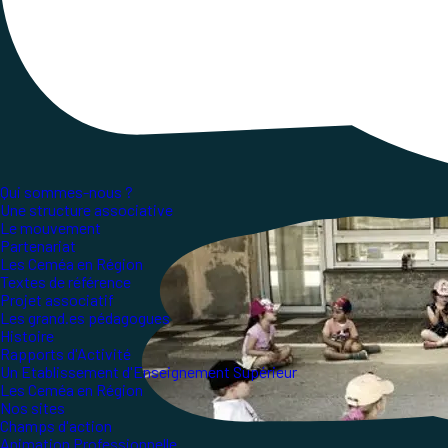
dans plusieurs localités dont Paris. Ces agressio
systémique au détriment de la qualité de l'accueil
acteurs, Jean Baptiste Clerico, directeur géné
Qui sommes-nous ?
Une structure associative
Le mouvement
Partenariat
Les Ceméa en Région
Textes de référence
Projet associatif
Les grand.es pédagogues
Histoire
Rapports d'Activité
Un Etablissement d'Enseignement Supérieur
Les Ceméa en Région
Nos sites
Champs d'action
Animation Professionnelle