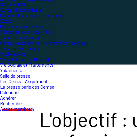
BAFA et BAFD
Europe international
Culture et pratiques artistiques
École
Questions sociétales
Médias et Numérique libre
Transition écologique
Santé, psychiatrie et interventions sociales
Terrain d'aventures
Publications
Vers l'Éducation Nouvelle
Vie Sociale et Traitements
Yakamedia
Salle de presse
Les Ceméa s'expriment
La presse parle des Ceméa
Calendrier
Adhérer
Rechercher
Accès membres
L'objectif :