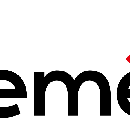
 leurs idées et positionnements
/
Article de l'Humanité sur le p
e
, parent
pauvre 
ducatif
1h19
nctionnements graves commis au sein de structures périscolaires. D