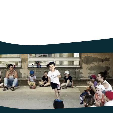
ns intolérables, insupportables révèlent aussi au grand jour un milie
 des enfants. Dans un article de L'Humanité paru le 1er avril, qui pren
ral des Ceméa, apporte des éléments de compréhension.