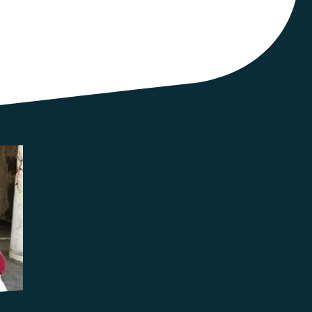
u dans lequel la précarité a été rendue
d le temps de l'analyse et interroge plusieurs