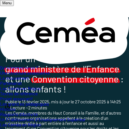
Menu
Accueil
/
Salle de presse
/
Les Ceméa expriment leurs idées et positionnements
/
Tribune d'organisations engagées pour l'enfance
Pour un
grand ministère de l’Enfance
Qui sommes-nous ?
Une structure associative
et une
Convention citoyenne
:
Le mouvement
Partenariat
allons enfants !
Les Ceméa en Région
Textes de référence
Projet associatif
Publié le
13 février 2025
, mis à jour le
27 octobre 2025 à 14h25
Les grand.es pédagogues
Lecture ~2 minutes
Histoire
Les Ceméa, membres du Haut Conseil à la Famille, et d'autres
Rapports d'Activité
nombreuses organisations appellent à la création d'un
Un Etablissement d'Enseignement Supérieur
ministère dédié à part entière à l'enfance et aussi au
Les Ceméa en Région
lancement d'une Convention citoyenne pour les droits et les