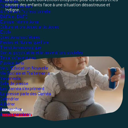
Nos sites
causes des enfants face à une situation désastreuse et
Champs d'action
indigne.
Animation Professionnelle
BAFA et BAFD
Europe international
Culture et pratiques artistiques
École
Questions sociétales
Médias et Numérique libre
Transition écologique
Santé, psychiatrie et interventions sociales
Terrain d'aventures
Publications
Vers l'Éducation Nouvelle
Vie Sociale et Traitements
Yakamedia
Salle de presse
Les Ceméa s'expriment
La presse parle des Ceméa
Calendrier
Adhérer
Rechercher
Accès membres