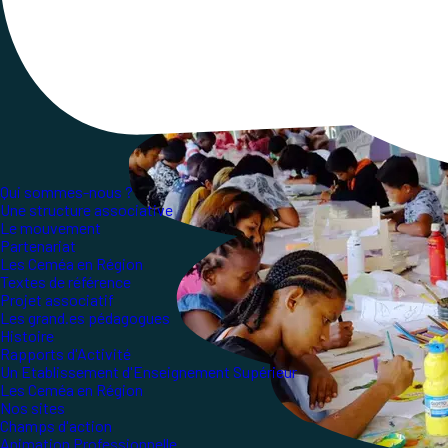
économiques (CSE) et du tourisme social s’est m
Qui sommes-nous ?
Une structure associative
Le mouvement
Partenariat
Les Ceméa en Région
Textes de référence
Projet associatif
Les grand.es pédagogues
Histoire
Rapports d'Activité
Un Etablissement d'Enseignement Supérieur
Les Ceméa en Région
Nos sites
Champs d'action
Animation Professionnelle