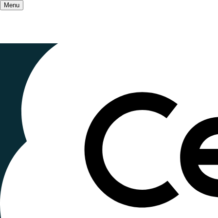
Menu
Accueil
/
Salle de presse
/
« Ne fermez pas la
«
Ne ferme
de nos enfa
Publié le
30 octobre 2025
à 12h00
Lecture ~1 minute
Depuis le 27 octobre 2025, un collectif de plus d