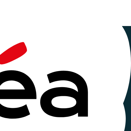
x vacances
ollectivités, des comités sociaux et