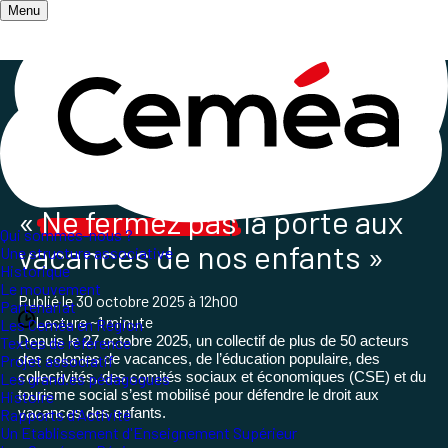
Menu
Accueil
/
Salle de presse
/
« Ne fermez pas la porte aux vacances de nos enfants
»
«
Ne fermez pas
la porte aux
Qui sommes-nous ?
vacances de nos enfants »
Une structure associative
Historique
Le mouvement
Publié le
30 octobre 2025
à 12h00
Partenariat
Lecture ~1 minute
Les Ceméa en Région
Depuis le 27 octobre 2025, un collectif de plus de 50 acteurs
Textes de référence
des colonies de vacances, de l’éducation populaire, des
Projet associatif
collectivités, des comités sociaux et économiques (CSE) et du
Les grand.es pédagogues
tourisme social s’est mobilisé pour défendre le droit aux
Histoire
vacances des enfants.
Rapports d'Activité
Un Etablissement d'Enseignement Supérieur