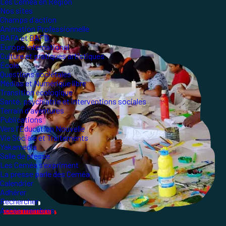
Les Ceméa en Région
Nos sites
Champs d'action
Animation Professionnelle
BAFA et BAFD
Europe international
Culture et pratiques artistiques
École
Questions sociétales
Médias et Numérique libre
Transition écologique
Santé, psychiatrie et interventions sociales
Terrain d'aventures
Publications
Vers l'Éducation Nouvelle
Vie Sociale et Traitements
Yakamedia
Salle de presse
Les Ceméa s'expriment
La presse parle des Ceméa
Calendrier
Adhérer
Rechercher
Accès membres