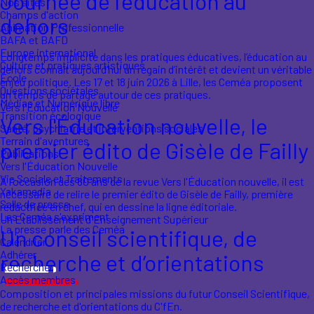
Journée de l'éducation au
Nos sites
Champs d'action
dehors
Animation Professionnelle
BAFA et BAFD
Europe international
Longtemps implicite dans les pratiques éducatives, l’éducation au
Culture et pratiques artistiques
dehors connaît aujourd’hui un regain d’intérêt et devient un véritable
École
enjeu politique. Les 17 et 18 juin 2026 à Lille, les Ceméa proposent
Questions sociétales
un temps de partage autour de ces pratiques.
Médias et Numérique libre
Vers l'Éducation Nouvelle
Transition écologique
Vers l'Éducation nouvelle, le
Santé, psychiatrie et interventions sociales
Terrain d'aventures
premier édito de Gisèle de Failly
Publications
Vers l'Éducation Nouvelle
Vie Sociale et Traitements
À l'occasion des 80 ans de la revue Vers l'Éducation nouvelle, il est
Yakamedia
nécessaire de relire le premier édito de Gisèle de Failly, première
Salle de presse
rédactrice en chef, qui en dessine la ligne éditoriale.
Les Ceméa s'expriment
Un Etablissement d'Enseignement Supérieur
La presse parle des Ceméa
Un conseil scientifique, de
Calendrier
Adhérer
recherche et d’orientations
Rechercher
Accès membres
Composition et principales missions du futur Conseil Scientifique,
de recherche et d'orientations du C'fEn.