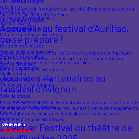
Les Ceméa en Région
Nos sites
Présentation de la formation sur l'activité d'expression prévue du
Champs d'action
21/10/2024 au 25/10/2024 à Paris.
Animation Professionnelle
Les Ceméa en Région
BAFA et BAFD
Accueillir au festival d’Aurillac,
Europe international
Culture et pratiques artistiques
ça se prépare !
École
Questions sociétales
Médias et Numérique libre
Depuis plusieurs décennies, les Ceméa Auvergne sont impliqués
Transition écologique
dans l'accueil lde festivalier⋅ères, artistes et groupes lors du
Santé, psychiatrie et interventions sociales
festival d'Aurillac.
Terrain d'aventures
Culture et pratiques artistiques
Publications
Journées Partenaires au
Vers l'Éducation Nouvelle
Vie Sociale et Traitements
Festival d'Avignon
Yakamedia
Salle de presse
Les Ceméa s'expriment
Chaque nouvelle édition du Festival d'Avignon permet aux Ceméa de
La presse parle des Ceméa
faire découvrir à leurs partenaires, leur action et leurs engagements
Calendrier
tenus auprès des jeunes, des festivalier⋅es et des artistes.
Adhérer
Culture et pratiques artistiques
Rechercher
Chantier Festival du théâtre de
Accès membres
rue d'Aurillac 2025