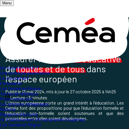
Menu
Accueil
/
Les champs d'action
/
L'Action Internationale des Ceméa France
/
Europe et réussite éducative
Assurer la
réussite éducative
de
toutes et de tous
dans
Qui sommes-nous ?
Une structure associative
l’espace européen
Le mouvement
Partenariat
Les Ceméa en Région
Publié le
13 mai 2024
, mis à jour le
27 octobre 2025 à 14h25
Textes de référence
Lecture ~3 minutes
Projet associatif
L'Union européenne porte un grand intérêt à l'éducation. Les
Les grand.es pédagogues
Ceméa font des propositions pour que l'éducation formelle et
Histoire
l'éducation non-formelle soient soutenues et que des
Rapports d'Activité
passerelles entre elles soient développées.
Un Etablissement d'Enseignement Supérieur
Les Ceméa en Région