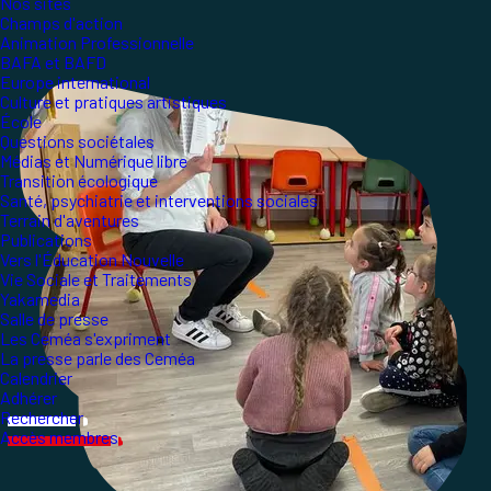
Nos sites
Champs d'action
Animation Professionnelle
BAFA et BAFD
Europe international
Culture et pratiques artistiques
École
Questions sociétales
Médias et Numérique libre
Transition écologique
Santé, psychiatrie et interventions sociales
Terrain d'aventures
Publications
Vers l'Éducation Nouvelle
Vie Sociale et Traitements
Yakamedia
Salle de presse
Les Ceméa s'expriment
La presse parle des Ceméa
Calendrier
Adhérer
Rechercher
Accès membres