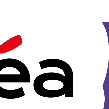
ale des CEMÉA
cative
en dehors de la