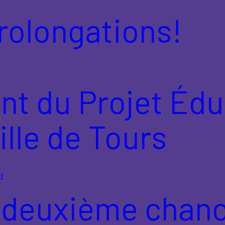
rolongations!
 du Projet Éduc
ville de Tours
23
la deuxième cha