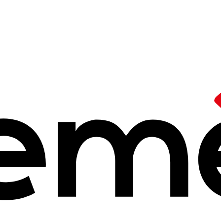
sociation nation
tag
réussite édu
n se joue aussi 