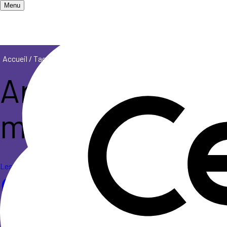
Menu
Accueil
/
Tags
/
réussite éducative
Articles de l'as
mentionnant le 
Les Ceméa s'expriment
Quand l’éducatio
classe