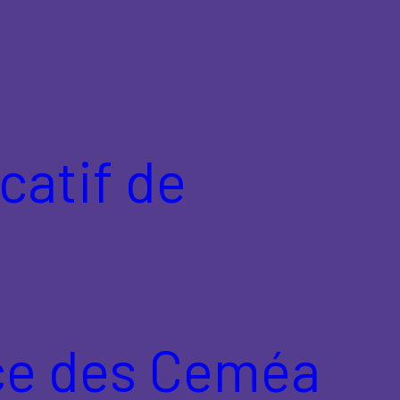
atif de
nce des Ceméa