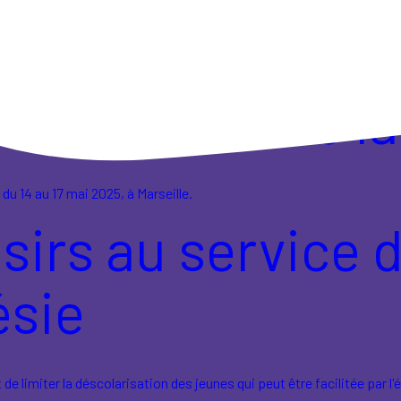
 périscolaire dans les parcours éducatifs des enfants.
nationales de la
du 14 au 17 mai 2025, à Marseille.
sirs au service d
ésie
 limiter la déscolarisation des jeunes qui peut être facilitée par l'é