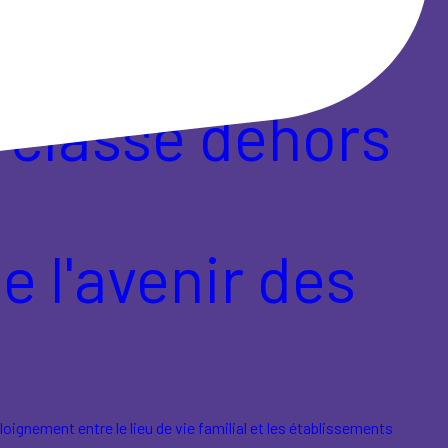
 classe dehors
e l'avenir des
loignement entre le lieu de vie familial et les établissements