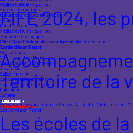
BAFA et BAFD
Médias et Numérique libre
FIFE 2024, les p
Europe international
Culture et pratiques artistiques
École
Questions sociétales
Médias et Numérique libre
Transition écologique
FIFE 2024 - Prolongations en ligne du 9 au 31 décembre !
Santé, psychiatrie et interventions sociales
Les Ceméa en Région
Terrain d'aventures
Accompagnement
Publications
Vers l'Éducation Nouvelle
Vie Sociale et Traitements
Yakamedia
Territoire de la 
Salle de presse
Les Ceméa s'expriment
La presse parle des Ceméa
Calendrier
Adhérer
Rechercher
Présentation d'une action portée par l'AT Centre-Val de Loire en 20
Accès membres
Les Ceméa en Région
Les écoles de 