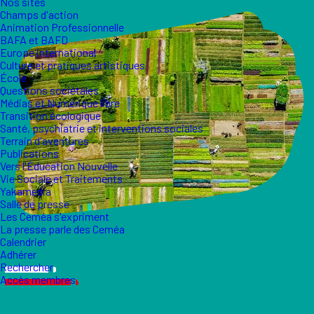
Nos sites
Champs d'action
Animation Professionnelle
BAFA et BAFD
Europe international
Culture et pratiques artistiques
École
Questions sociétales
Médias et Numérique libre
Transition écologique
Santé, psychiatrie et interventions sociales
Terrain d'aventures
Publications
Vers l'Éducation Nouvelle
Vie Sociale et Traitements
Yakamedia
Salle de presse
Les Ceméa s'expriment
La presse parle des Ceméa
Calendrier
Adhérer
Rechercher
Accès membres