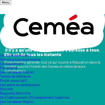
Menu
Accueil
/
Champs d'action
Les champs d'action
II n’y a qu’une éducation. Elle s’adresse à tous.
Elle est de tous les instants
Qui sommes-nous ?
Une structure associative
D’une manière générale tout ce qui touche à l’éducation dans la
Le mouvement
société suscite l’intérêt des Ceméa et relève de leurs
Partenariat
compétences.
Les Ceméa en Région
Textes de référence
Projet associatif
Les grand.es pédagogues
Histoire
Rapports d'Activité
Un Etablissement d'Enseignement Supérieur
Les Ceméa en Région